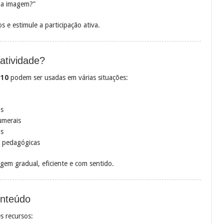
na imagem?”
s e estimule a participação ativa.
atividade?
 10
podem ser usadas em várias situações:
os
umerais
is
s pedagógicas
gem gradual, eficiente e com sentido.
onteúdo
s recursos: