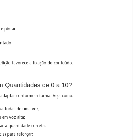
e pintar
l
entado
petição favorece a fixação do conteúdo.
m Quantidades de 0 a 10?
e adaptar conforme a turma. Veja como:
ua todas de uma vez;
 em voz alta;
ar a quantidade correta;
is) para reforçar;