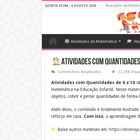
Buscador de Materi
QUINTA-FEIRA , 6 AGOSTO 2026
Atividades de Matemática
Ati
Atividades com Quantidades 
em
Comentários desativados
22,208 Visua
Atividades
com
Atividades com Quantidades de 0 a 10
sã
Quantidades
matemática na Educação Infantil. Neste materi
de
0
objetos, cobrir e pintar quantidades de forma l
a
10
em
Além disso, o conteúdo é totalmente ilustrado 
PDF
reforço em casa.
Com isso
, a aprendizagem d
Baixe outros materiais em:
https://ensinoj