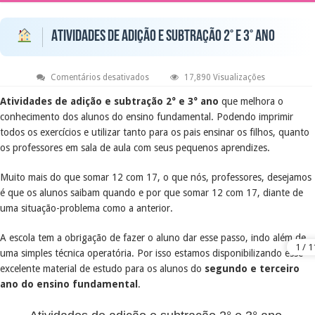
Atividades de adição e subtração 2° e 3° ano
em
Comentários desativados
17,890 Visualizações
Atividades
de
Atividades de adição e subtração 2° e 3° ano
que melhora o
adição
conhecimento dos alunos do ensino fundamental. Podendo imprimir
e
subtração
todos os exercícios e utilizar tanto para os pais ensinar os filhos, quanto
2°
e
os professores em sala de aula com seus pequenos aprendizes.
3°
ano
Muito mais do que somar 12 com 17, o que nós, professores, desejamos
é que os alunos saibam quando e por que somar 12 com 17, diante de
uma situação-problema como a anterior.
A escola tem a obrigação de fazer o aluno dar esse passo, indo além de
uma simples técnica operatória. Por isso estamos disponibilizando esse
excelente material de estudo para os alunos do
segundo e terceiro
ano do ensino fundamental
.