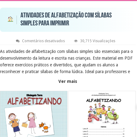
Atividades de alfabetização com sílabas
simples para imprimir
em
Comentários desativados
30,715 Visualizações
Atividades
de
As atividades de alfabetização com sílabas simples são essenciais para o
alfabetização
desenvolvimento da leitura e escrita nas crianças. Este material em PDF
com
sílabas
oferece exercícios práticos e divertidos, que ajudam os alunos a
simples
para
reconhecer e praticar sílabas de forma lúdica. Ideal para professores e
imprimir
pais que desejam apoiar o aprendizado dos pequenos.
Ver mais
Objetivo Educacional
O objetivo deste material é facilitar o processo de alfabetização,
proporcionando atividades que estimulem o reconhecimento de sílabas
simples. Ao imprimir e utilizar essas atividades, educadores e
responsáveis podem criar um ambiente de aprendizado mais dinâmico e
eficaz.