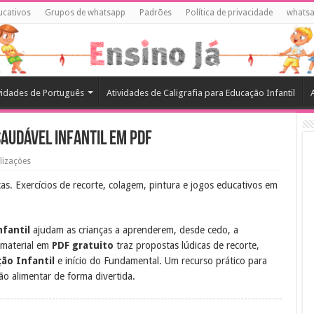
ucativos
Grupos de whatsapp
Padrões
Política de privacidade
whats
vidades de Português
Atividades de Caligrafia para Educação Infantil
Saudável Infantil em PDF
lizações
as. Exercícios de recorte, colagem, pintura e jogos educativos em
nfantil
ajudam as crianças a aprenderem, desde cedo, a
 material em
PDF gratuito
traz propostas lúdicas de recorte,
ão Infantil
e início do Fundamental. Um recurso prático para
ão alimentar de forma divertida.