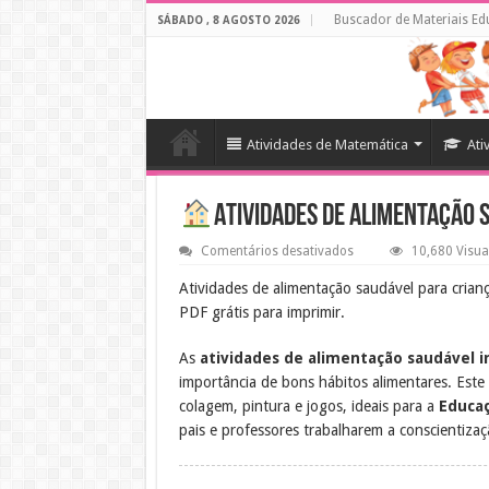
Buscador de Materiais Ed
SÁBADO , 8 AGOSTO 2026
Atividades de Matemática
Ati
Atividades de Alimentação 
em
Comentários desativados
10,680 Visua
Atividades
de
Atividades de alimentação saudável para crianç
Alimentação
PDF grátis para imprimir.
Saudável
Infantil
em
As
atividades de alimentação saudável i
PDF
importância de bons hábitos alimentares. Este
colagem, pintura e jogos, ideais para a
Educaç
pais e professores trabalharem a conscientizaç