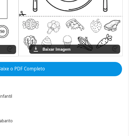
Baixar Imagem
aixe o PDF Completo
nfantil
abarito