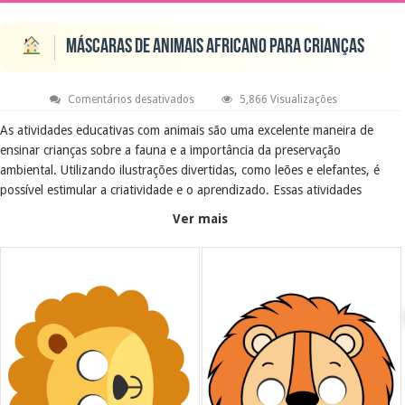
Máscaras de animais africano para crianças
em
Comentários desativados
5,866 Visualizações
Máscaras
de
As atividades educativas com animais são uma excelente maneira de
animais
ensinar crianças sobre a fauna e a importância da preservação
africano
para
ambiental. Utilizando ilustrações divertidas, como leões e elefantes, é
crianças
possível estimular a criatividade e o aprendizado. Essas atividades
podem ser integradas ao currículo escolar ou realizadas em casa,
Ver mais
promovendo o desenvolvimento cognitivo e social dos pequenos.
Objetivo Educacional
O objetivo é proporcionar um aprendizado lúdico que envolva as
crianças no universo animal. Através de atividades práticas, como colorir
e identificar animais, as crianças desenvolvem habilidades motoras e
ampliam seu vocabulário. Além disso, essas atividades incentivam a
curiosidade e o respeito pela natureza.