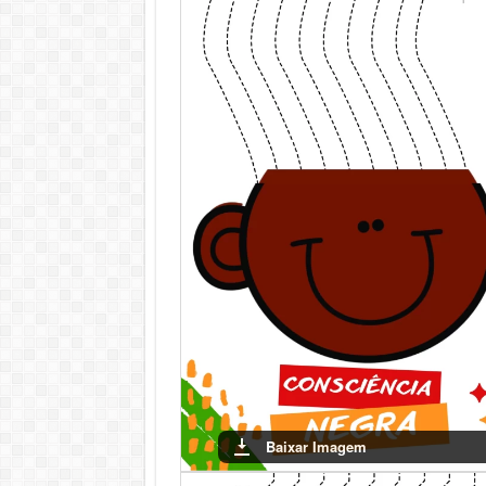
Conclusão
Ao final das atividades, espera-se que as cri
cultural e a importância do respeito mútuo. C
construir uma sociedade mais justa e igualitári
Baixar Imagem