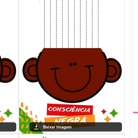
anças desenvolvam uma maior consciência sobre a diversidade
elebrar a Consciência Negra é um passo fundamental para
a.
Baixar Imagem