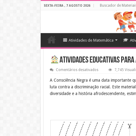
Buscador de Materiai
SEXTA-FEIRA , 7 AGOSTO 2026
Atividades de Matemática
Ati
Atividades educativas para
em
Comentários desativados
7,745 Visual
Atividades
educativas
A Consciência Negra é uma data importante que
para
luta contra a discriminação racial. Este materi
a
Consciência
diversidade e a história afrodescendente, esti
Negra
Objetivo Educacional
O objetivo é proporcionar um espaço de aprend
empatia. As atividades propostas ajudam as cr
apreciarem as contribuições afro-brasileiras pa