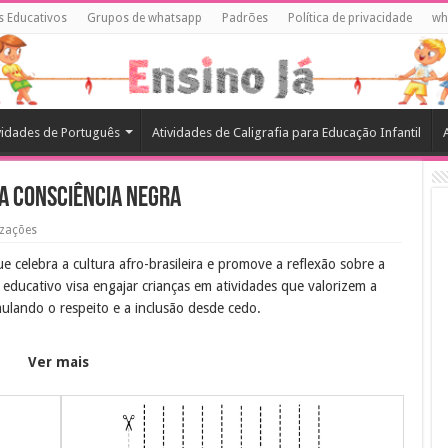
s Educativos
Grupos de whatsapp
Padrões
Política de privacidade
wh
vidades de Português
Atividades de Caligrafia para Educação Infantil
 a Consciência Negra
izações
 celebra a cultura afro-brasileira e promove a reflexão sobre a
al educativo visa engajar crianças em atividades que valorizem a
mulando o respeito e a inclusão desde cedo.
Ver mais
izado sobre a cultura negra, incentivando a criatividade e a
ianças a entenderem a importância da igualdade racial e a
ra a sociedade.