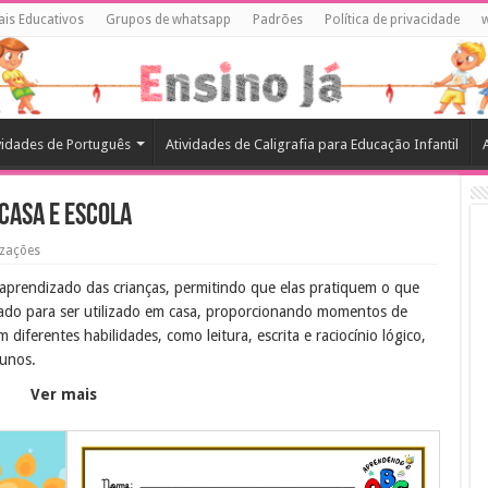
ais Educativos
Grupos de whatsapp
Padrões
Política de privacidade
vidades de Português
Atividades de Caligrafia para Educação Infantil
 casa e escola
izações
o aprendizado das crianças, permitindo que elas pratiquem o que
orado para ser utilizado em casa, proporcionando momentos de
diferentes habilidades, como leitura, escrita e raciocínio lógico,
lunos.
Ver mais
zado das crianças por meio de atividades lúdicas e educativas. Ao
solidar conhecimentos, desenvolver habilidades e aumentar a