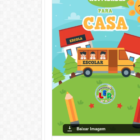
autonomia no processo de aprendizagem, torn
Conclusão
Incentivar a prática de atividades em casa é f
pais e educadores podem acompanhar o progre
positivo. A interação entre família e escola é
aprendizado uma experiência enriquecedora.
Baixar Imagem