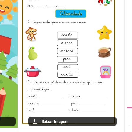
ando o estudo mais prazeroso e eficaz.
undamental para o sucesso escolar das crianças. Com este material,
sso dos alunos, além de criar um ambiente de aprendizado
 essencial para o desenvolvimento das crianças, tornando o
Baixar Imagem