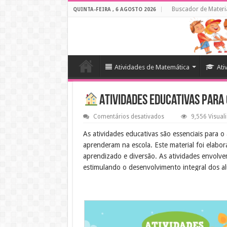
Buscador de Materi
QUINTA-FEIRA , 6 AGOSTO 2026
Atividades de Matemática
Ati
Atividades educativas para
em
Comentários desativados
9,556 Visual
Atividades
educativas
As atividades educativas são essenciais para 
para
aprenderam na escola. Este material foi elab
casa
e
aprendizado e diversão. As atividades envolvem 
escola
estimulando o desenvolvimento integral dos a
Objetivo Educacional
O objetivo deste material é reforçar o aprendi
realizar essas tarefas, os alunos poderão con