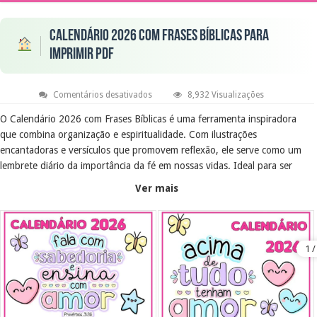
Calendário 2026 com frases bíblicas para
imprimir PDF
em
Comentários desativados
8,932 Visualizações
Calendário
2026
O Calendário 2026 com Frases Bíblicas é uma ferramenta inspiradora
com
que combina organização e espiritualidade. Com ilustrações
frases
bíblicas
encantadoras e versículos que promovem reflexão, ele serve como um
para
imprimir
lembrete diário da importância da fé em nossas vidas. Ideal para ser
PDF
impresso e utilizado em casa ou no trabalho, este calendário traz
Ver mais
mensagens de amor e esperança.
Objetivo Educacional
Este material visa incentivar a prática da leitura bíblica e a reflexão sobre
ensinamentos espirituais. Ao integrar frases bíblicas ao cotidiano, o
calendário promove momentos de meditação e conexão com a fé,
ajudando a fortalecer valores cristãos e a convivência harmoniosa.