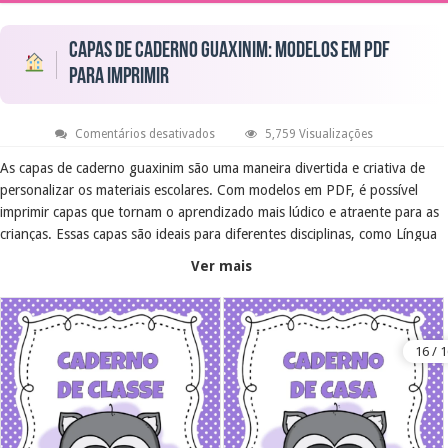
Capas de caderno guaxinim: modelos em PDF
para imprimir
em
Comentários desativados
5,759 Visualizações
Capas
de
As capas de caderno guaxinim são uma maneira divertida e criativa de
caderno
personalizar os materiais escolares. Com modelos em PDF, é possível
guaxinim:
modelos
imprimir capas que tornam o aprendizado mais lúdico e atraente para as
em
PDF
crianças. Essas capas são ideais para diferentes disciplinas, como Língua
para
Portuguesa e Matemática.
imprimir
Ver mais
Objetivo Educacional
O objetivo é incentivar a organização dos materiais escolares e estimular
a criatividade dos alunos. Ao utilizar capas personalizadas, os
estudantes podem se sentir mais motivados e engajados nas atividades
escolares, promovendo um ambiente de aprendizado mais agradável.