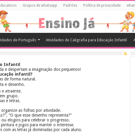
Educativos
Grupos de whatsapp
Padrões
Política de privacidade
what
vidades de Português
Atividades de Caligrafia para Educação Infantil
o Infantil
da e despertam a imaginação dos pequenos!
cação infantil?
as de forma natural.
ita e desenho.
 e atraente.
 em grupo.
as e letras.
 organize as folhas por atividade.
az?”, “O que esse desenho representa?”
 ou elogios para celebrar o progresso.
, pintura e jogos para manter o interesse.
 com as letras já dominadas por cada aluno.