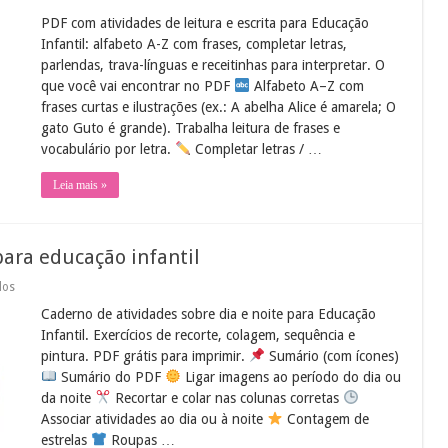
Atividades
PDF com atividades de leitura e escrita para Educação
de
Leitura
Infantil: alfabeto A-Z com frases, completar letras,
e
parlendas, trava-línguas e receitinhas para interpretar. O
Escrita
Educação
que você vai encontrar no PDF
Alfabeto A–Z com
Infantil
frases curtas e ilustrações (ex.: A abelha Alice é amarela; O
em
PDF
gato Guto é grande). Trabalha leitura de frases e
vocabulário por letra.
Completar letras / …
Leia mais »
para educação infantil
em
dos
Atividades
Caderno de atividades sobre dia e noite para Educação
dia
e
Infantil. Exercícios de recorte, colagem, sequência e
noite
pintura. PDF grátis para imprimir.
Sumário (com ícones)
em
pdf
Sumário do PDF
Ligar imagens ao período do dia ou
para
da noite
Recortar e colar nas colunas corretas
educação
infantil
Associar atividades ao dia ou à noite
Contagem de
estrelas
Roupas …