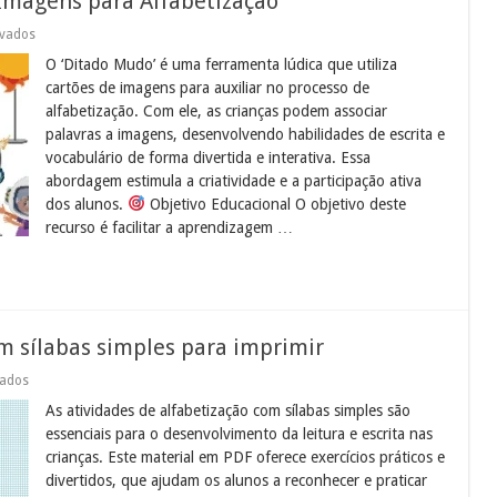
Imagens para Alfabetização
em
ivados
Lata
O ‘Ditado Mudo’ é uma ferramenta lúdica que utiliza
Ditado
Mudo:
cartões de imagens para auxiliar no processo de
Cartões
alfabetização. Com ele, as crianças podem associar
de
Imagens
palavras a imagens, desenvolvendo habilidades de escrita e
para
vocabulário de forma divertida e interativa. Essa
Alfabetização
abordagem estimula a criatividade e a participação ativa
dos alunos.
Objetivo Educacional O objetivo deste
recurso é facilitar a aprendizagem …
m sílabas simples para imprimir
em
vados
Atividades
As atividades de alfabetização com sílabas simples são
de
alfabetização
essenciais para o desenvolvimento da leitura e escrita nas
com
crianças. Este material em PDF oferece exercícios práticos e
sílabas
simples
divertidos, que ajudam os alunos a reconhecer e praticar
para