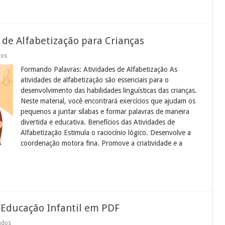
 de Alfabetização para Crianças
em
dos
Formando
Formando Palavras: Atividades de Alfabetização As
Palavras:
Atividades
atividades de alfabetização são essenciais para o
de
desenvolvimento das habilidades linguísticas das crianças.
Alfabetização
para
Neste material, você encontrará exercícios que ajudam os
Crianças
pequenos a juntar sílabas e formar palavras de maneira
divertida e educativa. Benefícios das Atividades de
Alfabetização Estimula o raciocínio lógico. Desenvolve a
coordenação motora fina. Promove a criatividade e a
a Educação Infantil em PDF
em
ados