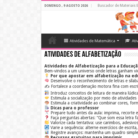
Buscador de Materiais 
DOMINGO , 9 AGOSTO 2026
Atividades de Matemática
Ati
Atividades de Alfabetização
Atividades de Alfabetização para a Educaçã
Bem-vindos a um universo onde letras ganham vi
Por que apostar em alfabetização na edu
Desenvolve o reconhecimento de letras e sílab
✍️ Fortalece a coordenação motora fina com escr
Introduz conceitos de leitura de maneira lúdica
Estimula a socialização por meio de atividades
Estimula a criatividade ao combinar cores, form
Dicas para o professor
Prepare tudo antes da aula: imprima, recorte e
Faça perguntas abertas: “Que som essa letra f
Valorize cada tentativa: use carimbos, adesivos
Varie a sequência: alterne exercícios de escrita
Registre avanços: mantenha um quadro simples
Recursos gratuitos para imprimir