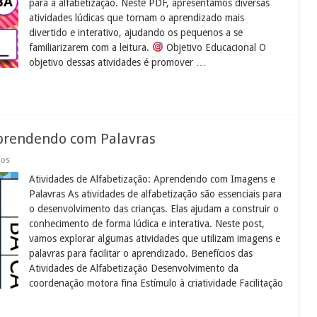
para a alfabetização. Neste PDF, apresentamos diversas
PDF
atividades lúdicas que tornam o aprendizado mais
divertido e interativo, ajudando os pequenos a se
familiarizarem com a leitura.
Objetivo Educacional O
objetivo dessas atividades é promover …
Aprendendo com Palavras
em
dos
Atividades
Atividades de Alfabetização: Aprendendo com Imagens e
de
Alfabetização:
Palavras As atividades de alfabetização são essenciais para
Aprendendo
o desenvolvimento das crianças. Elas ajudam a construir o
com
Palavras
conhecimento de forma lúdica e interativa. Neste post,
vamos explorar algumas atividades que utilizam imagens e
palavras para facilitar o aprendizado. Benefícios das
Atividades de Alfabetização Desenvolvimento da
coordenação motora fina Estímulo à criatividade Facilitação