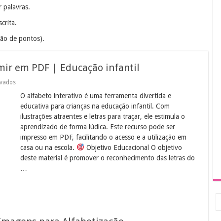
 palavras.
.
crita.
ção de pontos).
mir em PDF | Educação infantil
em
ivados
Alfabeto
O alfabeto interativo é uma ferramenta divertida e
interativo
para
educativa para crianças na educação infantil. Com
imprimir
ilustrações atraentes e letras para traçar, ele estimula o
em
PDF
aprendizado de forma lúdica. Este recurso pode ser
|
impresso em PDF, facilitando o acesso e a utilização em
Educação
infantil
casa ou na escola.
Objetivo Educacional O objetivo
deste material é promover o reconhecimento das letras do
…