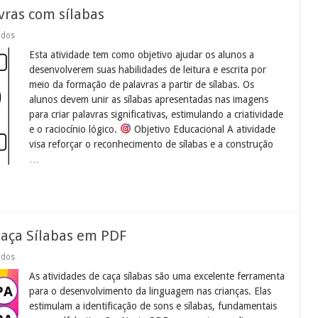
vras com sílabas
em
ados
Atividade
Esta atividade tem como objetivo ajudar os alunos a
de
formação
desenvolverem suas habilidades de leitura e escrita por
de
meio da formação de palavras a partir de sílabas. Os
palavras
com
alunos devem unir as sílabas apresentadas nas imagens
sílabas
para criar palavras significativas, estimulando a criatividade
e o raciocínio lógico.
Objetivo Educacional A atividade
visa reforçar o reconhecimento de sílabas e a construção
…
Caça Sílabas em PDF
em
ados
Atividades
As atividades de caça sílabas são uma excelente ferramenta
educação
infantil:
para o desenvolvimento da linguagem nas crianças. Elas
Caça
estimulam a identificação de sons e sílabas, fundamentais
Sílabas
em