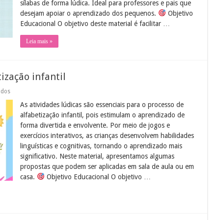
sílabas de forma lúdica. Ideal para professores e pais que
imprimir
desejam apoiar o aprendizado dos pequenos.
Objetivo
Educacional O objetivo deste material é facilitar …
Leia mais »
ização infantil
em
ados
Atividades
As atividades lúdicas são essenciais para o processo de
lúdicas
para
alfabetização infantil, pois estimulam o aprendizado de
alfabetização
forma divertida e envolvente. Por meio de jogos e
infantil
exercícios interativos, as crianças desenvolvem habilidades
linguísticas e cognitivas, tornando o aprendizado mais
significativo. Neste material, apresentamos algumas
propostas que podem ser aplicadas em sala de aula ou em
casa.
Objetivo Educacional O objetivo …