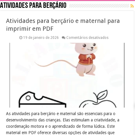
Atividades para Berçário
Atividades para berçário e maternal para
imprimir em PDF
em
19 de janeiro de 2026
Comentários desativados
Atividades
para
berçário
e
maternal
para
imprimir
em
PDF
As atividades para berçário e maternal são essenciais para o
desenvolvimento das crianças. Elas estimulam a criatividade, a
coordenação motora e o aprendizado de forma lúdica. Este
material em PDF oferece diversas opções de atividades que