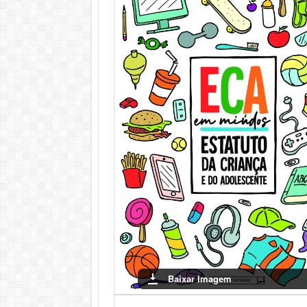
Conclusão
Compreender o Estatuto da Criança e do Adoles
participem ativamente da sociedade. ‘ECA em 
compreensão e engajamento.
Baixar Imagem