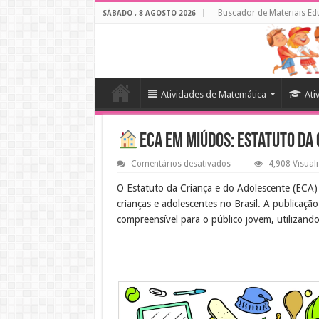
Buscador de Materiais Ed
SÁBADO , 8 AGOSTO 2026
Atividades de Matemática
Ati
ECA em miúdos: Estatuto da
em
Comentários desativados
4,908 Visual
ECA
em
O Estatuto da Criança e do Adolescente (ECA) 
miúdos:
crianças e adolescentes no Brasil. A publicaçã
Estatuto
da
compreensível para o público jovem, utilizando
Criança
e
do
Objetivo Educacional
Adolescente
O objetivo desta publicação é educar crianças
cidadania e a consciência social. Ao entende
comunidades.