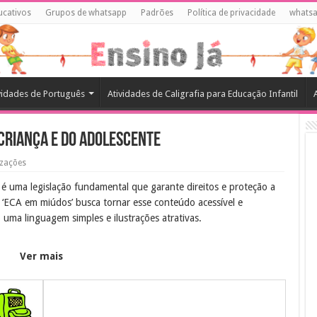
ucativos
Grupos de whatsapp
Padrões
Política de privacidade
whats
vidades de Português
Atividades de Caligrafia para Educação Infantil
 Criança e do Adolescente
izações
é uma legislação fundamental que garante direitos e proteção a
o ‘ECA em miúdos’ busca tornar esse conteúdo acessível e
 uma linguagem simples e ilustrações atrativas.
Ver mais
 e adolescentes sobre seus direitos e deveres, promovendo a
r o ECA, os jovens podem se tornar agentes de mudança em suas