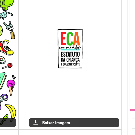
cente é essencial para que os jovens exerçam seus direitos e
miúdos’ é uma ferramenta valiosa para fomentar essa
Baixar Imagem