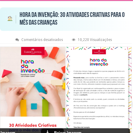
Hora da Invenção: 30 Atividades Criativas para o
Mês das Crianças
em
Comentários desativados
10,220 Visualizações
Hora
da
Invenção:
30
Atividades
Criativas
para
o
Mês
das
Crianças
Baixar Imagem
Baixar Imagem