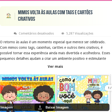
Mimos volta às aulas com tags e cartões
criativos
em
Comentários desativados
5,287 Visualizações
Mimos
volta
O retorno às aulas é um momento especial que merece ser celebrado.
às
Com mimos como tags, caixinhas, cartões e outros itens criativos, é
aulas
com
possível tornar essa experiência ainda mais divertida e acolhedora. Esses
tags
e
pequenos detalhes ajudam a criar um ambiente positivo e estimulante
cartões
para os alunos.
criativos
Ver mais
Objetivo Educacional
Este material visa incentivar a criatividade e a personalização na volta às
aulas. Ao utilizar mimos, os educadores podem promover um clima de
alegria e pertencimento, facilitando a adaptação dos alunos ao novo ano
letivo.
r Imagem
Baixar Imagem