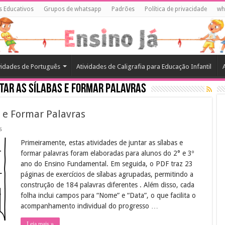
s Educativos
Grupos de whatsapp
Padrões
Política de privacidade
wh
vidades de Português
Atividades de Caligrafia para Educação Infantil
ntar as Sílabas e Formar Palavras
s e Formar Palavras
em
s
Atividades
Primeiramente, estas atividades de juntar as sílabas e
de
Juntar
formar palavras foram elaboradas para alunos do 2° e 3º
as
ano do Ensino Fundamental. Em seguida, o PDF traz 23
Sílabas
e
páginas de exercícios de sílabas agrupadas, permitindo a
Formar
construção de 184 palavras diferentes . Além disso, cada
Palavras
folha inclui campos para “Nome” e “Data”, o que facilita o
acompanhamento individual do progresso …
Leia mais »