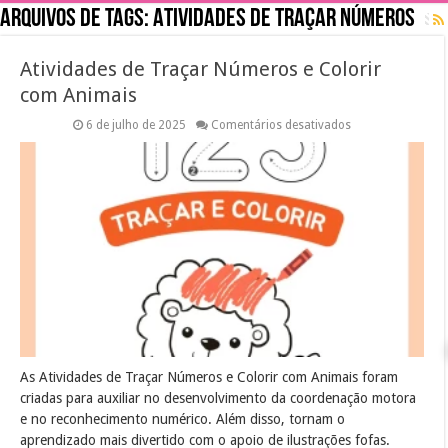
Arquivos de tags:
Atividades de Traçar Números
Atividades de Traçar Números e Colorir
com Animais
em
6 de julho de 2025
Comentários desativados
Atividades
de
Traçar
Números
e
Colorir
com
Animais
As Atividades de Traçar Números e Colorir com Animais foram
criadas para auxiliar no desenvolvimento da coordenação motora
e no reconhecimento numérico. Além disso, tornam o
aprendizado mais divertido com o apoio de ilustrações fofas.