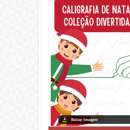
Além disso, o tema natalino estimula o interes
Conclusão
As atividades de caligrafia com temática nata
praticar, as crianças não apenas melhoram sua
festivo. Incentivar essa prática pode tornar o 
Baixar Imagem