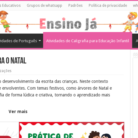
s Educativos
Grupos de whatsapp
Padrões
Política de privacidade
wh
vidades de Português
Atividades de Caligrafia para Educação Infantil
A
ra o Natal
izações
a o desenvolvimento da escrita das crianças. Neste contexto
 e envolventes. Com temas festivos, como árvores de Natal e
afia de forma lúdica e criativa, tornando o aprendizado mais
Ver mais
rdenação motora e a habilidade de escrita das crianças. Ao traçar
oncentração e a precisão, fundamentais para a escrita correta.