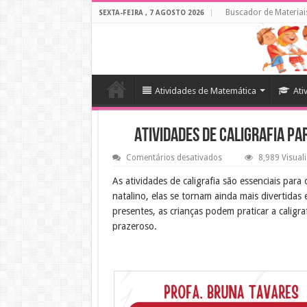
Buscador de Materiai
SEXTA-FEIRA , 7 AGOSTO 2026
Atividades de Matemática
Ati
Atividades de caligrafia pa
em
Comentários desativados
8,989 Visual
Atividades
de
As atividades de caligrafia são essenciais par
caligrafia
natalino, elas se tornam ainda mais divertidas
para
o
presentes, as crianças podem praticar a caligr
Natal
prazeroso.
Objetivo Educacional
O objetivo dessas atividades é aprimorar a coo
letras e seguir caminhos, elas desenvolvem a c