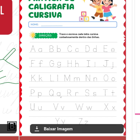
se e a motivação para aprender.
lina são uma excelente forma de unir aprendizado e diversão. Ao
s habilidades de escrita, mas também se envolvem no espírito
aprendizado mais significativo e agradável.
Baixar Imagem