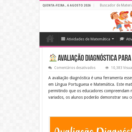
Buscador de Materi
QUINTA-FEIRA , 6 AGOSTO 2026
Atividades de Matemática
Ati
Avaliação diagnóstica para 
em
Comentários desativados
10,383 Visua
Avaliação
diagnóstica
A avaliação diagnóstica é uma ferramenta essen
para
em Língua Portuguesa e Matemática. Este mate
o
3º
permitindo que os educadores compreendam me
ano
variados, os alunos poderão demonstrar seu c
Objetivo Educacional
O objetivo desta avaliação é diagnosticar as
isso, os professores poderão planejar interve