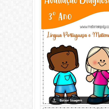
necessidades individuais e coletivas da turma
Conclusão
Ao aplicar esta avaliação diagnóstica, os edu
facilitará a identificação de áreas que precisa
os estudantes avancem em seu aprendizado, co
Baixar Imagem