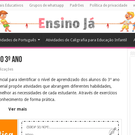
ais Educativos
Grupos de whatsapp
Padrões
Política de privacidade
vidades de Português
Atividades de Caligrafia para Educação Infantil
o 3º ano
lizações
cial para identificar o nível de aprendizado dos alunos do 3º ano
rial propõe atividades que abrangem diferentes habilidades,
lhor as necessidades de cada estudante. Através de exercícios
onhecimento de forma prática.
Ver mais
 competências dos alunos em Língua Portuguesa e Matemática. Com
nções pedagógicas mais eficazes, adaptando o ensino às