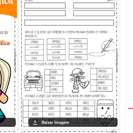
, promovendo um aprendizado mais significativo.
cadores terão uma visão clara do desempenho dos alunos, o que
m de reforço. Essa prática é fundamental para garantir que todos
nstruindo uma base sólida para os próximos anos escolares.
Baixar Imagem