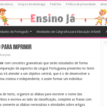
Educativos
Grupos de whatsapp
Padrões
Política de privacidade
what
vidades de Português
Atividades de Caligrafia para Educação Infantil
o Para Imprimir
lizações
mir
com conceitos gramaticais que serão estudados de forma
 comparação de aspectos da Linguá Portuguesa presentes no texto
so irá atender a um objetivo central, que é o de desenvolver a
forma criativa e independente, e assim formar um indivíduo
va de texto, organize as sílabas para escrever o nome das
érbios e escreva ao lado da classificação, complete as frases com
o somente as sílabas necessárias e atividades sobre artigos