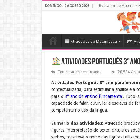
Buscador de Materiais 
DOMINGO , 9 AGOSTO 2026
Atividades de Matemática
Ati
Atividades Português 3° an
em
Comentários desativados
20,584 Visua
Atividades
Português
Atividades Português 3° ano para impri
3°
contextualizada, para estimular a análise e a
ano
Para
para o
3° ano do ensino fundamental
. Tudo is
Imprimir
capacidade de falar, ouvir, ler e escrever de 
competente no uso da língua.
Sumario das atividades
: Atividade produti
figuras, interpretação de texto, circule os adv
verbos, reescreva o nome das figuras utilizand