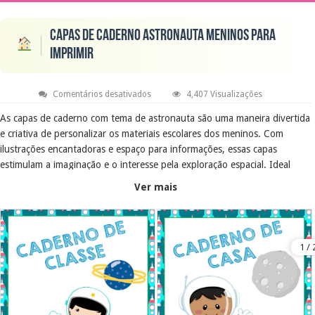
Capas de caderno astronauta meninos para
imprimir
em
Comentários desativados
4,407 Visualizações
Capas
de
As capas de caderno com tema de astronauta são uma maneira divertida
caderno
e criativa de personalizar os materiais escolares dos meninos. Com
astronauta
meninos
ilustrações encantadoras e espaço para informações, essas capas
para
imprimir
estimulam a imaginação e o interesse pela exploração espacial. Ideal
para diferentes disciplinas, elas tornam o aprendizado mais envolvente.
Ver mais
Objetivo Educacional
Essas capas incentivam a organização dos cadernos e promovem a
criatividade dos alunos. Ao personalizar seus materiais, as crianças se
sentem mais motivadas a estudar e a participar das atividades escolares.
Além disso, o tema espacial pode despertar o interesse por ciências e
astronomia.