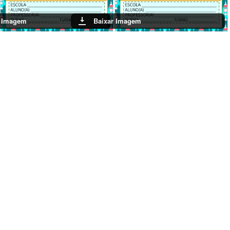
r Imagem
Baixar Imagem