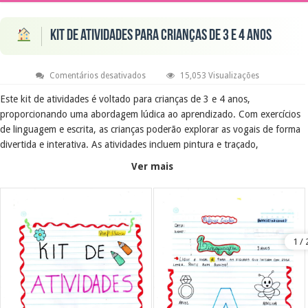
Kit de atividades para crianças de 3 e 4 anos
em
Comentários desativados
15,053 Visualizações
Kit
de
Este kit de atividades é voltado para crianças de 3 e 4 anos,
atividades
proporcionando uma abordagem lúdica ao aprendizado. Com exercícios
para
crianças
de linguagem e escrita, as crianças poderão explorar as vogais de forma
de
3
divertida e interativa. As atividades incluem pintura e traçado,
e
estimulando a criatividade e o desenvolvimento motor.
4
Ver mais
anos
Objetivo Educacional
O objetivo deste kit é facilitar o aprendizado das vogais, promovendo a
familiarização com as letras e sons. As atividades visam desenvolver
habilidades motoras e cognitivas, além de incentivar a expressão artística
das crianças através da pintura e do traçado.
Conclusão