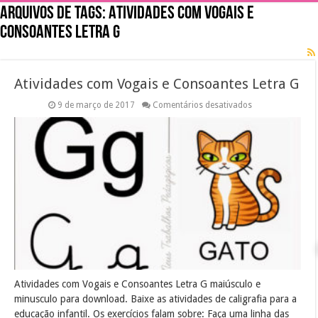
Arquivos de tags:
Atividades com Vogais e
Consoantes Letra G
Atividades com Vogais e Consoantes Letra G
em
9 de março de 2017
Comentários desativados
Atividades
com
Vogais
e
Consoantes
Letra
G
Atividades com Vogais e Consoantes Letra G maiúsculo e
minusculo para download. Baixe as atividades de caligrafia para a
educação infantil. Os exercícios falam sobre: Faça uma linha das