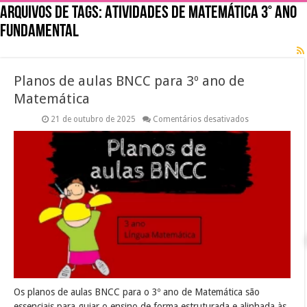
Arquivos de tags:
Atividades de matemática 3° ano
fundamental
Planos de aulas BNCC para 3º ano de
Matemática
em
21 de outubro de 2025
Comentários desativados
Planos
de
aulas
BNCC
para
3º
ano
de
Matemática
Os planos de aulas BNCC para o 3º ano de Matemática são
essenciais para guiar o ensino de forma estruturada e alinhada às