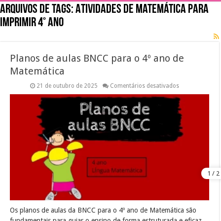
Arquivos de tags:
Atividades de matemática para
imprimir 4° ano
Planos de aulas BNCC para o 4º ano de
Matemática
em
21 de outubro de 2025
Comentários desativados
Planos
de
aulas
BNCC
para
o
4º
ano
de
Matemática
Os planos de aulas da BNCC para o 4º ano de Matemática são
fundamentais para guiar o ensino de forma estruturada e eficaz.