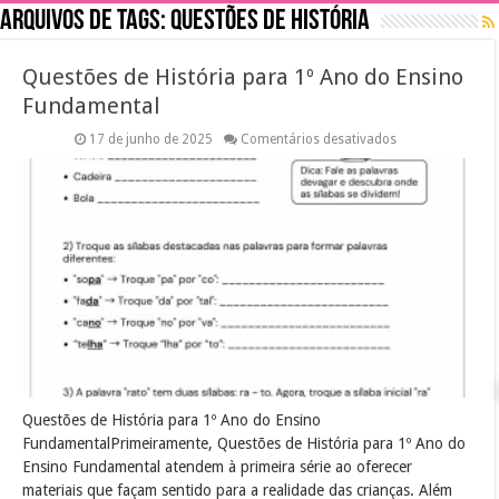
Arquivos de tags:
Questões de História
Questões de História para 1º Ano do Ensino
Fundamental
em
17 de junho de 2025
Comentários desativados
Questões
de
História
para
1º
Ano
do
Ensino
Fundamental
Questões de História para 1º Ano do Ensino
FundamentalPrimeiramente, Questões de História para 1º Ano do
Ensino Fundamental atendem à primeira série ao oferecer
materiais que façam sentido para a realidade das crianças. Além