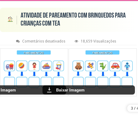
Atividade de Pareamento com Brinquedos para
Crianças com TEA
em
Comentários desativados
18,659 Visualizações
Atividade
de
Pareamento
com
Brinquedos
para
Crianças
com
TEA
r Imagem
Baixar Imagem