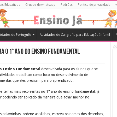
ais Educativos
Grupos de whatsapp
Padrões
Política de privacidade
vidades de Português
Atividades de Caligrafia para Educação Infantil
ra o 1° ano do Ensino Fundamental
do Ensino Fundamental
desenvolvida para os alunos que se
 atividades trabalham como foco no desenvolvimento de
ramentas que eles precisam para o aprendizado.
s temas mais recorrentes no 1° ano do ensino fundamental, já
mir podendo ser aplicado da maneira que achar melhor no
s palavrinhas, ordene as sílabas, escreva os nomes dos desenhos,