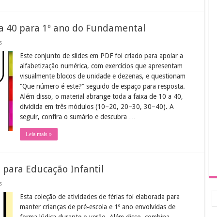
a 40 para 1º ano do Fundamental
em
s
Atividades
Este conjunto de slides em PDF foi criado para apoiar a
de
Numerais
alfabetização numérica, com exercícios que apresentam
de
visualmente blocos de unidade e dezenas, e questionam
10
a
“Que número é este?” seguido de espaço para resposta.
40
Além disso, o material abrange toda a faixa de 10 a 40,
para
1º
dividida em três módulos (10–20, 20–30, 30–40). A
ano
seguir, confira o sumário e descubra …
do
Fundamental
Leia mais »
s para Educação Infantil
em
s
Atividades
Esta coleção de atividades de férias foi elaborada para
de
Férias
manter crianças de pré‑escola e 1º ano envolvidas de
Divertidas
forma lúdica durante o verão. Além disso, combina
para