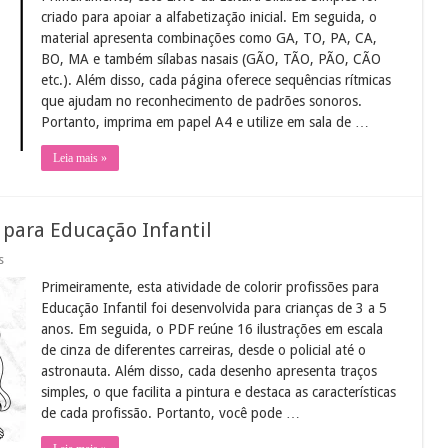
Leitura:
criado para apoiar a alfabetização inicial. Em seguida, o
Sílabas
material apresenta combinações como GA, TO, PA, CA,
Simples
BO, MA e também sílabas nasais (GÃO, TÃO, PÃO, CÃO
etc.). Além disso, cada página oferece sequências rítmicas
que ajudam no reconhecimento de padrões sonoros.
Portanto, imprima em papel A4 e utilize em sala de …
Leia mais »
s para Educação Infantil
em
s
Atividade
Primeiramente, esta atividade de colorir profissões para
de
Colorir
Educação Infantil foi desenvolvida para crianças de 3 a 5
Profissões
anos. Em seguida, o PDF reúne 16 ilustrações em escala
para
Educação
de cinza de diferentes carreiras, desde o policial até o
Infantil
astronauta. Além disso, cada desenho apresenta traços
simples, o que facilita a pintura e destaca as características
de cada profissão. Portanto, você pode …