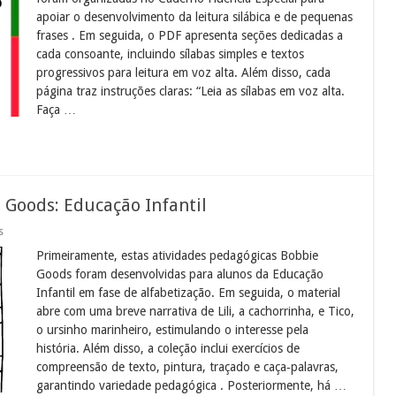
de
apoiar o desenvolvimento da leitura silábica e de pequenas
leitura
para
frases . Em seguida, o PDF apresenta seções dedicadas a
imprimir
cada consoante, incluindo sílabas simples e textos
progressivos para leitura em voz alta. Além disso, cada
página traz instruções claras: “Leia as sílabas em voz alta.
Faça …
 Goods: Educação Infantil
em
s
Atividades
Primeiramente, estas atividades pedagógicas Bobbie
Pedagógicas
Bobbie
Goods foram desenvolvidas para alunos da Educação
Goods:
Infantil em fase de alfabetização. Em seguida, o material
Educação
Infantil
abre com uma breve narrativa de Lili, a cachorrinha, e Tico,
o ursinho marinheiro, estimulando o interesse pela
história. Além disso, a coleção inclui exercícios de
compreensão de texto, pintura, traçado e caça‑palavras,
garantindo variedade pedagógica . Posteriormente, há …