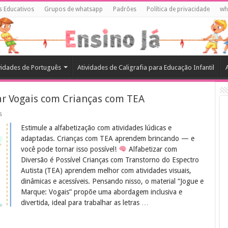
s Educativos
Grupos de whatsapp
Padrões
Política de privacidade
wh
vidades de Português
Atividades de Caligrafia para Educação Infantil
ar Vogais com Crianças com TEA
em
s
Atividade
Estimule a alfabetização com atividades lúdicas e
Lúdica
para
adaptadas. Crianças com TEA aprendem brincando — e
Trabalhar
você pode tornar isso possível!
Alfabetizar com
Vogais
com
Diversão é Possível Crianças com Transtorno do Espectro
Crianças
Autista (TEA) aprendem melhor com atividades visuais,
com
TEA
dinâmicas e acessíveis. Pensando nisso, o material “Jogue e
Marque: Vogais” propõe uma abordagem inclusiva e
divertida, ideal para trabalhar as letras …