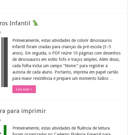
ros Infantil
em
s
Atividades
Primeiramente, estas atividades de colorir dinossauros
de
Colorir
infantil foram criadas para crianças da pré‑escola (3–5
Dinossauros
anos). Em seguida, o PDF reúne 10 páginas com desenhos
Infantil
de dinossauros em estilo fofo e traços simples. Além disso,
cada folha inclui um campo “Nome:” para registrar a
autoria de cada aluno. Portanto, imprima em papel cartão
para maior resistência e prepare um momento lúdico …
Leia mais »
ura para imprimir
em
s
Atividades
Primeiramente, estas atividades de fluência de leitura
de
fluência
foram organizadas no Caderno Fluência Especial para