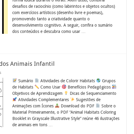
Educação
desafios de raciocínio (como labirintos e objetos ocultos)
Infantil
com exercícios artísticos (desenho livre e poemas),
promovendo tanto a criatividade quanto o
desenvolvimento cognitivo. A seguir, confira o sumário
dos conteúdos e descubra como usar …
 dos Animais Infantil
em
s
Atividades
Sumário
Atividades de Colorir Habitats
Grupos
de
Colorir
de Habitats
Como Usar
Benefícios Pedagógicos
Habitats
Objetivos de Aprendizagem
Dicas de Sequenciamento
dos
Animais
Atividades Complementares
Sugestões de
Infantil
Animações com Ícones
Download do PDF
Sobre o
Material Primeiramente, o PDF “Animal Habitats Coloring
Booklet in Grayscale Illustrative Style” reúne 46 ilustrações
de animais em tons …