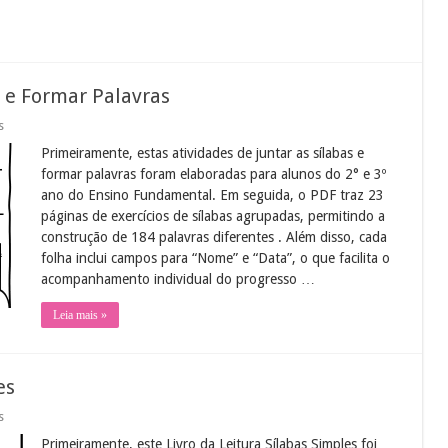
s e Formar Palavras
em
s
Atividades
Primeiramente, estas atividades de juntar as sílabas e
de
Juntar
formar palavras foram elaboradas para alunos do 2° e 3º
as
ano do Ensino Fundamental. Em seguida, o PDF traz 23
Sílabas
e
páginas de exercícios de sílabas agrupadas, permitindo a
Formar
construção de 184 palavras diferentes . Além disso, cada
Palavras
folha inclui campos para “Nome” e “Data”, o que facilita o
acompanhamento individual do progresso …
Leia mais »
es
em
s
Livro
Primeiramente, este Livro da Leitura Sílabas Simples foi
da