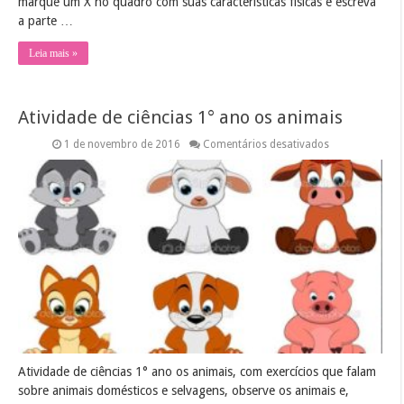
marque um X no quadro com suas características físicas e escreva
a parte …
Leia mais »
Atividade de ciências 1° ano os animais
em
1 de novembro de 2016
Comentários desativados
Atividade
de
ciências
1°
ano
os
animais
Atividade de ciências 1° ano os animais, com exercícios que falam
sobre animais domésticos e selvagens, observe os animais e,