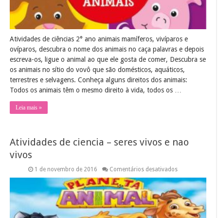
Atividades de ciências 2° ano animais mamíferos, vivíparos e
ovíparos, descubra o nome dos animais no caça palavras e depois
escreva-os, ligue o animal ao que ele gosta de comer, Descubra se
os animais no sítio do vovô que são domésticos, aquáticos,
terrestres e selvagens. Conheça alguns direitos dos animais:
Todos os animais têm o mesmo direito à vida, todos os …
Leia mais »
Atividades de ciencia – seres vivos e nao
vivos
em
1 de novembro de 2016
Comentários desativados
Atividades
de
ciencia
–
seres
vivos
e