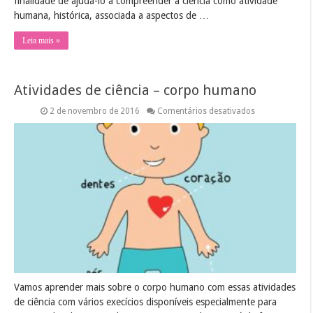
finalidade de ajudá-lo a compreender a ciência como atividade
humana, histórica, associada a aspectos de …
Leia mais »
Atividades de ciência – corpo humano
em
2 de novembro de 2016
Comentários desativados
Atividades
de
ciência
–
corpo
humano
Vamos aprender mais sobre o corpo humano com essas atividades
de ciência com vários execícios disponíveis especialmente para