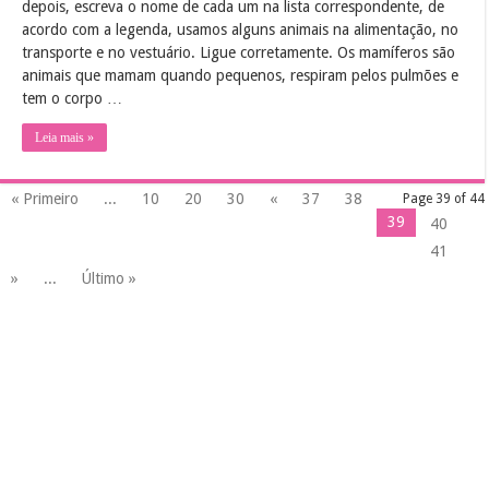
depois, escreva o nome de cada um na lista correspondente, de
acordo com a legenda, usamos alguns animais na alimentação, no
transporte e no vestuário. Ligue corretamente. Os mamíferos são
animais que mamam quando pequenos, respiram pelos pulmões e
tem o corpo …
Leia mais »
« Primeiro
...
10
20
30
«
37
38
Page 39 of 44
39
40
41
»
...
Último »