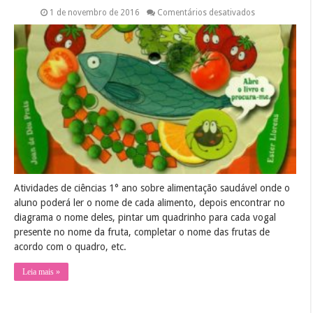
em
1 de novembro de 2016
Comentários desativados
Atividades
de
ciências
1°
ano
sobre
alimentação
saudável
Atividades de ciências 1° ano sobre alimentação saudável onde o
aluno poderá ler o nome de cada alimento, depois encontrar no
diagrama o nome deles, pintar um quadrinho para cada vogal
presente no nome da fruta, completar o nome das frutas de
acordo com o quadro, etc.
Leia mais »