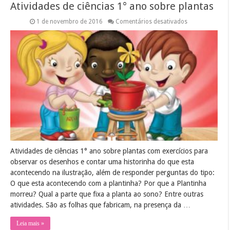
Atividades de ciências 1° ano sobre plantas
em
1 de novembro de 2016
Comentários desativados
Atividades
de
ciências
1°
ano
sobre
plantas
Atividades de ciências 1° ano sobre plantas com exercícios para
observar os desenhos e contar uma historinha do que esta
acontecendo na ilustração, além de responder perguntas do tipo:
O que esta acontecendo com a plantinha? Por que a Plantinha
morreu? Qual a parte que fixa a planta ao sono? Entre outras
atividades. São as folhas que fabricam, na presença da …
Leia mais »