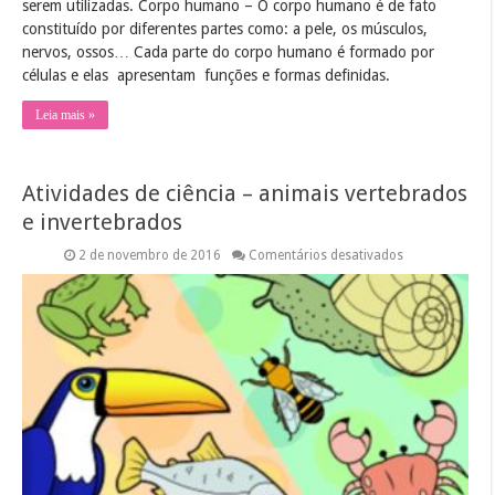
serem utilizadas. Corpo humano – O corpo humano é de fato
constituído por diferentes partes como: a pele, os músculos,
nervos, ossos… Cada parte do corpo humano é formado por
células e elas apresentam funções e formas definidas.
Leia mais »
Atividades de ciência – animais vertebrados
e invertebrados
em
2 de novembro de 2016
Comentários desativados
Atividades
de
ciência
–
animais
vertebrados
e
invertebrados