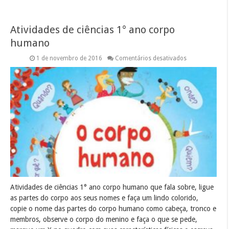
Atividades de ciências 1° ano corpo
humano
em
1 de novembro de 2016
Comentários desativados
Atividades
de
ciências
1°
ano
corpo
humano
Atividades de ciências 1° ano corpo humano que fala sobre, ligue
as partes do corpo aos seus nomes e faça um lindo colorido,
copie o nome das partes do corpo humano como cabeça, tronco e
membros, observe o corpo do menino e faça o que se pede,