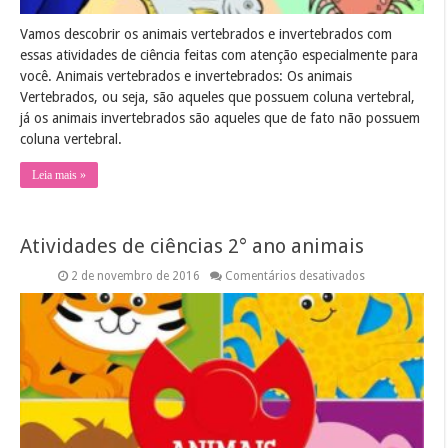
Vamos descobrir os animais vertebrados e invertebrados com
essas atividades de ciência feitas com atenção especialmente para
você. Animais vertebrados e invertebrados: Os animais
Vertebrados, ou seja, são aqueles que possuem coluna vertebral,
já os animais invertebrados são aqueles que de fato não possuem
coluna vertebral.
Leia mais »
Atividades de ciências 2° ano animais
em
2 de novembro de 2016
Comentários desativados
Atividades
de
ciências
2°
ano
animais