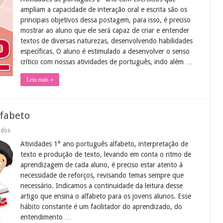
português
ampliam a capacidade de interação oral e escrita são os
2°
principais objetivos dessa postagem, para isso, é preciso
ano
mostrar ao aluno que ele será capaz de criar e entender
textos de diversas naturezas, desenvolvendo habilidades
específicas. O aluno é estimulado a desenvolver o senso
crítico com nossas atividades de português, indo além …
Leia mais »
lfabeto
em
ados
Atividades
Atividades 1° ano português alfabeto, interpretação de
1°
ano
texto e produção de texto, levando em conta o ritmo de
português
aprendizagem de cada aluno, é preciso estar atento à
alfabeto
necessidade de reforços, revisando temas sempre que
necessário. Indicamos a continuidade da leitura desse
artigo que ensina o alfabeto para os jovens alunos. Esse
hábito constante é um facilitador do aprendizado, do
entendimento …