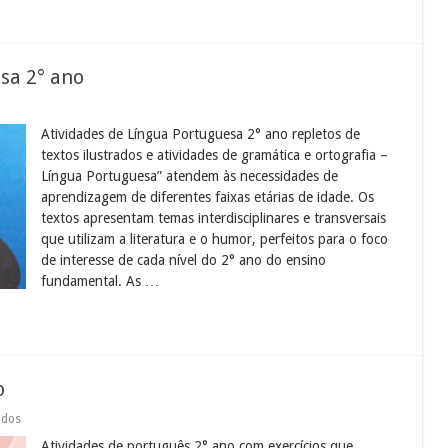
sa 2° ano
Atividades de Língua Portuguesa 2° ano repletos de
textos ilustrados e atividades de gramática e ortografia –
Língua Portuguesa” atendem às necessidades de
aprendizagem de diferentes faixas etárias de idade. Os
textos apresentam temas interdisciplinares e transversais
que utilizam a literatura e o humor, perfeitos para o foco
de interesse de cada nível do 2° ano do ensino
fundamental. As …
o
em
ados
Atividades
Atividades de português 2° ano com exercícios que
de