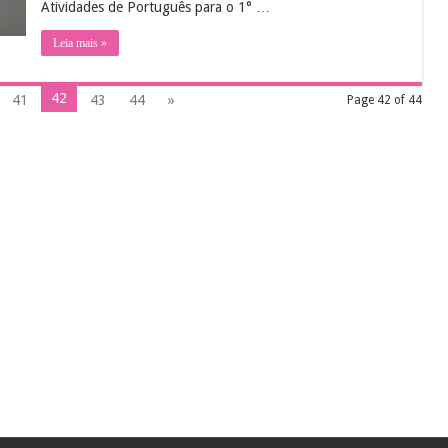
Atividades de Português para o 1° …
Leia mais »
42
41
43
44
»
Page 42 of 44