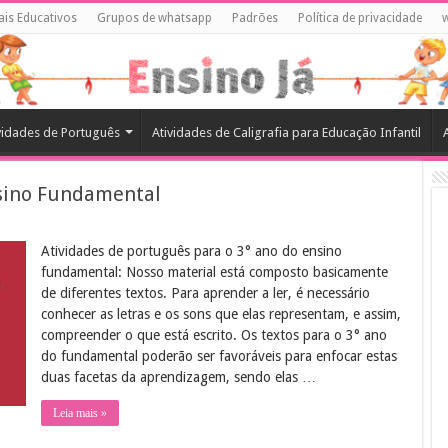
ais Educativos
Grupos de whatsapp
Padrões
Política de privacidade
vidades de Português
Atividades de Caligrafia para Educação Infantil
nsino Fundamental
Atividades de português para o 3° ano do ensino
fundamental: Nosso material está composto basicamente
de diferentes textos. Para aprender a ler, é necessário
conhecer as letras e os sons que elas representam, e assim,
compreender o que está escrito. Os textos para o 3° ano
do fundamental poderão ser favoráveis para enfocar estas
duas facetas da aprendizagem, sendo elas …
Leia mais »