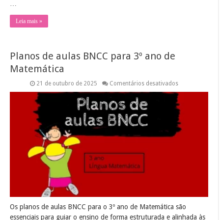
…
Leia mais »
Planos de aulas BNCC para 3º ano de
Matemática
em
21 de outubro de 2025
Comentários desativados
Planos
de
aulas
BNCC
para
3º
ano
de
Matemática
Os planos de aulas BNCC para o 3º ano de Matemática são
essenciais para guiar o ensino de forma estruturada e alinhada às