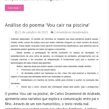
Leia mais »
Análise do poema ‘Vou cair na piscina’
em
22 de outubro de 2025
Comentários desativados
Análise
do
poema
‘Vou
cair
na
piscina’
O poema ‘Vou cair na piscina’, de Carlos Drummond de Andrade,
apresenta uma narrativa que explora a comunicação entre pai e
filho. Através de um tom humorístico, o texto revela mal-
entendidos que podem surgir nas relações familiares. A leitura