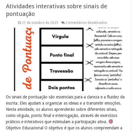
Atividades interativas sobre sinais de
pontuação
em
21 de outubro de 2025
Comentários desativados
Atividades
interativas
sobre
sinais
de
pontuação
Os sinais de pontuação são essenciais para a clareza e a fluidez da
escrita. Eles ajudam a organizar as ideias e a transmitir emoções.
Nesta atividade, os alunos aprenderão sobre diferentes sinais,
como vírgula, ponto final e interrogação, através de exercícios
práticos e interativos que estimulam a participação ativa.
Objetivo Educacional O objetivo é que os alunos compreendam a