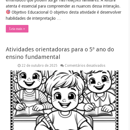
atenta é essencial para compreender as nuances dessa interação.
Objetivo Educacional O objetivo desta atividade é desenvolver
habilidades de interpretação …
Leia mais »
Atividades orientadoras para o 5º ano do
ensino fundamental
em
22 de outubro de 2025
Comentários desativados
Atividades
orientadoras
para
o
5º
ano
do
ensino
fundamental