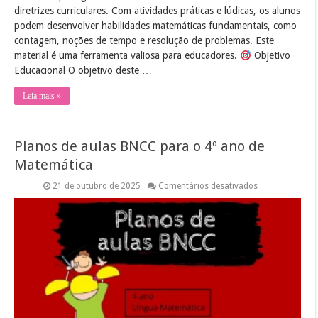
diretrizes curriculares. Com atividades práticas e lúdicas, os alunos
podem desenvolver habilidades matemáticas fundamentais, como
contagem, noções de tempo e resolução de problemas. Este
material é uma ferramenta valiosa para educadores.
Objetivo
Educacional O objetivo deste …
Leia mais »
Planos de aulas BNCC para o 4º ano de
Matemática
em
21 de outubro de 2025
Comentários desativados
Planos
de
aulas
BNCC
para
o
4º
ano
de
Matemática