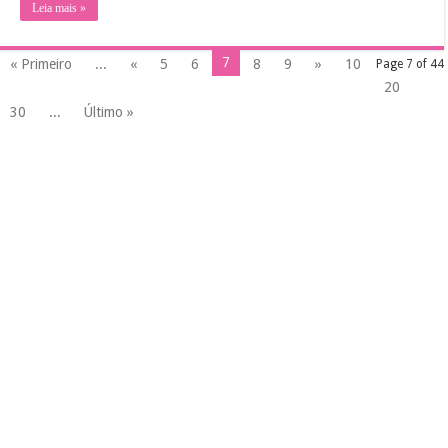
Leia mais »
7
« Primeiro
...
«
5
6
8
9
»
10
Page 7 of 44
20
30
...
Último »