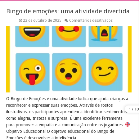
Bingo de emoções: uma atividade divertida
em
22 de outubro de 2025
Comentários desativados
Bingo
de
emoções:
uma
atividade
divertida
O Bingo de Emoções é uma atividade lúdica que ajuda crianças a
reconhecer e expressar suas emoções. Através de rostos
ilustrativos, os participantes aprendem a identificar sentimentos
como alegria, tristeza e surpresa. É uma excelente ferramenta
para promover a empatia e a comunicação entre os jogadores.
Objetivo Educacional O objetivo educacional do Bingo de
Emoções é desenvolver a inteligência …