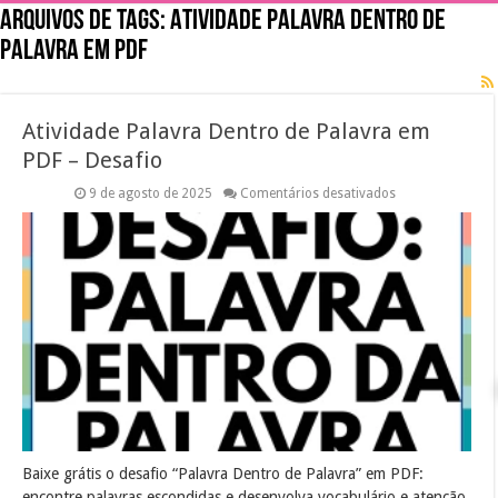
Arquivos de tags:
Atividade Palavra Dentro de
Palavra em PDF
Atividade Palavra Dentro de Palavra em
PDF – Desafio
em
9 de agosto de 2025
Comentários desativados
Atividade
Palavra
Dentro
de
Palavra
em
PDF
–
Desafio
Baixe grátis o desafio “Palavra Dentro de Palavra” em PDF:
encontre palavras escondidas e desenvolva vocabulário e atenção