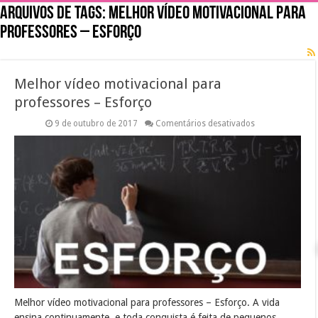
Arquivos de tags:
Melhor vídeo motivacional para
professores – Esforço
Melhor vídeo motivacional para
professores – Esforço
em
9 de outubro de 2017
Comentários desativados
Melhor
vídeo
motivacional
para
professores
–
Esforço
Melhor vídeo motivacional para professores – Esforço. A vida
ensina continuamente, e toda conquista é feita de pequenos