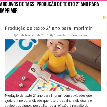
Arquivos de tags:
Produção de texto 2° ano para
imprimir
Produção de texto 2° ano para imprimir
em
15 de fevereiro de 2017
Comentários desativados
Produção
de
texto
2°
ano
para
imprimir
Produção de texto 2° ano para imprimir com atividades que
ajudaram no aprendizado que foca o trabalho individual e em
equipe dos alunos, possibilitando a reflexão a respeito do