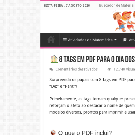
Buscador de Materiai
SEXTA-FEIRA , 7 AGOSTO 2026
Atividades de Matemática
Ati
8 Tags em PDF para o Dia dos
em
Comentários desativados
12,740 Visua
8
Tags
Surpreenda os papais com 8 tags em PDF para 
em
“De:” e “Para:”!
PDF
para
o
Primeiramente, as tags tornam qualquer presen
Dia
dos
reforçam o afeto ao destacar o nome de quem 
Pais
–
modelos diversos, prontos para imprimir e usa
Baixe
Grátis
O que o PDF inclui?