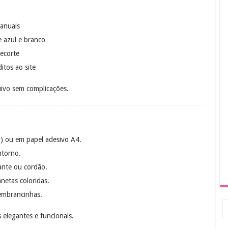
anuais
e azul e branco
recorte
itos ao site
ivo sem complicações.
) ou em papel adesivo A4.
ntorno.
ante ou cordão.
netas coloridas.
embrancinhas.
 elegantes e funcionais.