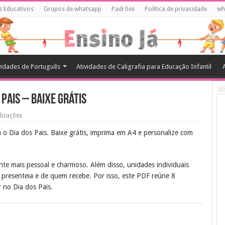
s Educativos
Grupos de whatsapp
Padrões
Política de privacidade
wh
vidades de Português
Atividades de Caligrafia para Educação Infantil
 Pais – Baixe Grátis
lizações
o Dia dos Pais. Baixe grátis, imprima em A4 e personalize com
te mais pessoal e charmoso. Além disso, unidades individuais
presenteia e de quem recebe. Por isso, este PDF reúne 8
r no Dia dos Pais.