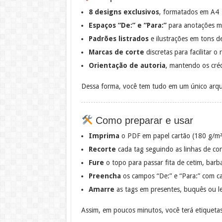
8 designs exclusivos
, formatados em A4
Espaços “De:” e “Para:”
para anotações m
Padrões listrados
e ilustrações em tons d
Marcas de corte
discretas para facilitar o 
Orientação de autoria
, mantendo os créd
Dessa forma, você tem tudo em um único arqu
Como preparar e usar
Imprima
o PDF em papel cartão (180 g/m²
Recorte
cada tag seguindo as linhas de co
Fure
o topo para passar fita de cetim, barb
Preencha
os campos “De:” e “Para:” com ca
Amarre
as tags em presentes, buquês ou l
Assim, em poucos minutos, você terá etiquetas