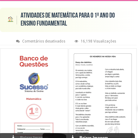
Atividades de Matemática para o 1º Ano do
Ensino Fundamental
em
Comentários desativados
16,198 Visualizações
Atividades
de
Matemática
para
o
1º
Ano
do
Ensino
Fundamental