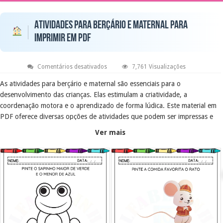
Atividades para berçário e maternal para
imprimir em PDF
em
Comentários desativados
7,761 Visualizações
Atividades
para
As atividades para berçário e maternal são essenciais para o
berçário
desenvolvimento das crianças. Elas estimulam a criatividade, a
e
maternal
coordenação motora e o aprendizado de forma lúdica. Este material em
para
imprimir
PDF oferece diversas opções de atividades que podem ser impressas e
em
utilizadas em casa ou na escola, proporcionando momentos de diversão
PDF
Ver mais
e aprendizado.
Objetivo Educacional
O objetivo dessas atividades é promover o desenvolvimento cognitivo e
motor das crianças pequenas. Através de exercícios como pintura,
ligação de imagens e traçados, os pequenos exercitam suas habilidades
enquanto se divertem, tornando o aprendizado mais significativo e