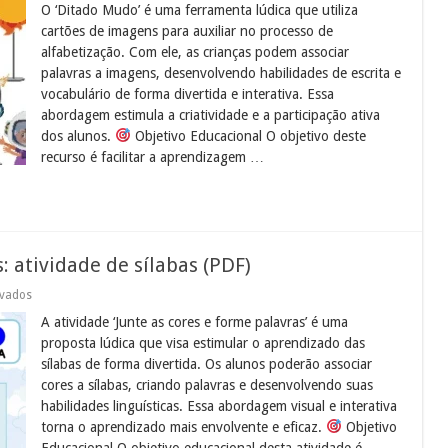
O ‘Ditado Mudo’ é uma ferramenta lúdica que utiliza
Ditado
Mudo:
cartões de imagens para auxiliar no processo de
Cartões
alfabetização. Com ele, as crianças podem associar
de
Imagens
palavras a imagens, desenvolvendo habilidades de escrita e
para
vocabulário de forma divertida e interativa. Essa
Alfabetização
abordagem estimula a criatividade e a participação ativa
dos alunos.
Objetivo Educacional O objetivo deste
recurso é facilitar a aprendizagem …
: atividade de sílabas (PDF)
em
ivados
Junte
A atividade ‘Junte as cores e forme palavras’ é uma
as
cores
proposta lúdica que visa estimular o aprendizado das
e
sílabas de forma divertida. Os alunos poderão associar
forme
palavras:
cores a sílabas, criando palavras e desenvolvendo suas
atividade
habilidades linguísticas. Essa abordagem visual e interativa
de
sílabas
torna o aprendizado mais envolvente e eficaz.
Objetivo
(PDF)
Educacional O objetivo educacional desta atividade é