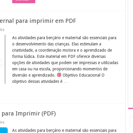
ternal para imprimir em PDF
em
dos
Atividades
As atividades para berçário e maternal são essenciais para
para
berçário
o desenvolvimento das crianças. Elas estimulam a
e
criatividade, a coordenação motora e o aprendizado de
maternal
para
forma lúdica. Este material em PDF oferece diversas
imprimir
opções de atividades que podem ser impressas e utilizadas
em
PDF
em casa ou na escola, proporcionando momentos de
diversão e aprendizado.
Objetivo Educacional O
objetivo dessas atividades é …
 para Imprimir (PDF)
em
dos
Atividades
As atividades para berçário e maternal são essenciais para
Berçário