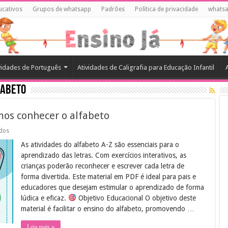
ucativos
Grupos de whatsapp
Padrões
Política de privacidade
whats
vidades de Português
Atividades de Caligrafia para Educação Infantil
fabeto
mos conhecer o alfabeto
em
ados
Atividades
As atividades do alfabeto A-Z são essenciais para o
do
alfabeto
aprendizado das letras. Com exercícios interativos, as
A-
crianças poderão reconhecer e escrever cada letra de
Z:
vamos
forma divertida. Este material em PDF é ideal para pais e
conhecer
educadores que desejam estimular o aprendizado de forma
o
alfabeto
lúdica e eficaz.
Objetivo Educacional O objetivo deste
material é facilitar o ensino do alfabeto, promovendo …
Leia mais »