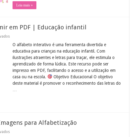
Leia mais »
mir em PDF | Educação infantil
em
ivados
Alfabeto
O alfabeto interativo é uma ferramenta divertida e
interativo
para
educativa para crianças na educação infantil. Com
imprimir
ilustrações atraentes e letras para traçar, ele estimula o
em
PDF
aprendizado de forma lúdica. Este recurso pode ser
|
impresso em PDF, facilitando o acesso e a utilização em
Educação
infantil
casa ou na escola.
Objetivo Educacional O objetivo
deste material é promover o reconhecimento das letras do
…
Imagens para Alfabetização
em
ivados
Lata