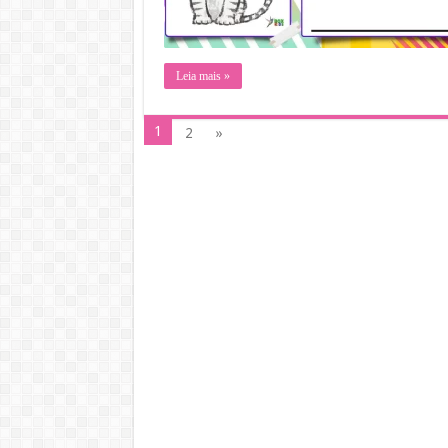
Leia mais »
1
2
»