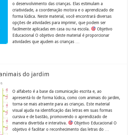
e
o desenvolvimento das crianças. Elas estimulam a
Maternal
criatividade, a coordenação motora e o aprendizado de
para
Imprimir
forma lúdica. Neste material, você encontrará diversas
(PDF)
opções de atividades para imprimir, que podem ser
facilmente aplicadas em casa ou na escola.
Objetivo
Educacional O objetivo deste material é proporcionar
atividades que ajudem as crianças …
 animais do jardim
em
os
Alfabeto
O alfabeto é a base da comunicação escrita e, ao
cursivo
e
apresentá-lo de forma lúdica, como com animais do jardim,
bastão
torna-se mais atraente para as crianças. Este material
com
animais
visual ajuda na identificação das letras em suas formas
do
cursiva e de bastão, promovendo o aprendizado de
jardim
maneira divertida e interativa.
Objetivo Educacional O
objetivo é facilitar o reconhecimento das letras do …