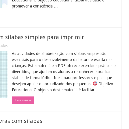
promover a consciência …
m sílabas simples para imprimir
em
vados
Atividades
As atividades de alfabetização com sílabas simples são
de
alfabetização
essenciais para o desenvolvimento da leitura e escrita nas
com
crianças. Este material em PDF oferece exercícios práticos e
sílabas
simples
divertidos, que ajudam os alunos a reconhecer e praticar
para
sílabas de forma lúdica. Ideal para professores e pais que
imprimir
desejam apoiar o aprendizado dos pequenos.
Objetivo
Educacional O objetivo deste material é facilitar …
Leia mais »
vras com sílabas