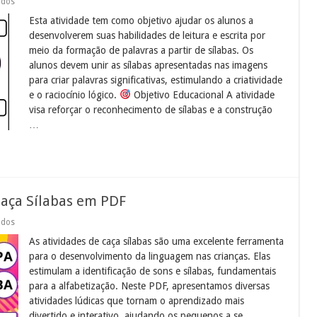
em
ados
Atividade
Esta atividade tem como objetivo ajudar os alunos a
de
formação
desenvolverem suas habilidades de leitura e escrita por
de
meio da formação de palavras a partir de sílabas. Os
palavras
com
alunos devem unir as sílabas apresentadas nas imagens
sílabas
para criar palavras significativas, estimulando a criatividade
e o raciocínio lógico.
Objetivo Educacional A atividade
visa reforçar o reconhecimento de sílabas e a construção
…
Caça Sílabas em PDF
em
ados
Atividades
As atividades de caça sílabas são uma excelente ferramenta
educação
infantil:
para o desenvolvimento da linguagem nas crianças. Elas
Caça
estimulam a identificação de sons e sílabas, fundamentais
Sílabas
em
para a alfabetização. Neste PDF, apresentamos diversas
PDF
atividades lúdicas que tornam o aprendizado mais
divertido e interativo, ajudando os pequenos a se