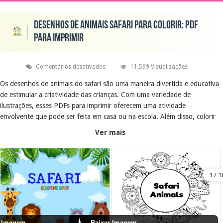
Desenhos de animais Safari para colorir: PDF
para imprimir
em
Comentários desativados
11,599 Visualizações
Desenhos
de
Os desenhos de animais do safari são uma maneira divertida e educativa
animais
de estimular a criatividade das crianças. Com uma variedade de
Safari
para
ilustrações, esses PDFs para imprimir oferecem uma atividade
colorir:
PDF
envolvente que pode ser feita em casa ou na escola. Além disso, colorir
para
ajuda no desenvolvimento motor e na concentração.
imprimir
Ver mais
Objetivo Educacional
O objetivo é proporcionar uma atividade lúdica que ensine sobre os
animais do safari, promovendo o aprendizado através da arte. As
crianças podem explorar suas cores favoritas enquanto aprendem sobre
a fauna e a importância da preservação ambiental.
r Imagem
Baixar Imagem