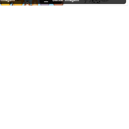
Conclusão
Oferecer desenhos para colorir é uma excelente forma de entreter e
educar as crianças ao mesmo tempo. Ao imprimir esses PDFs, você
garante momentos de diversão e aprendizado, incentivando a
imaginação e a curiosidade sobre o mundo animal.