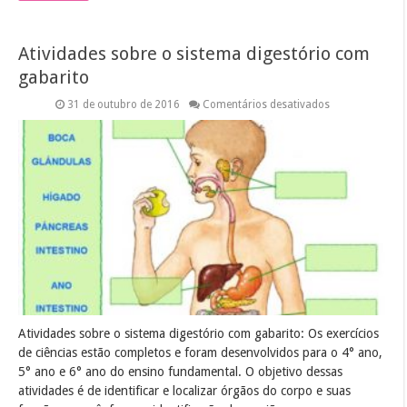
Atividades sobre o sistema digestório com
gabarito
em
31 de outubro de 2016
Comentários desativados
Atividades
sobre
o
sistema
digestório
com
gabarito
Atividades sobre o sistema digestório com gabarito: Os exercícios
de ciências estão completos e foram desenvolvidos para o 4° ano,
5° ano e 6° ano do ensino fundamental. O objetivo dessas
atividades é de identificar e localizar órgãos do corpo e suas