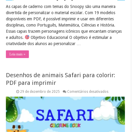
As capas de caderno com temas do Snoopy são uma maneira
divertida de personalizar o material escolar. Com 19 modelos
disponíveis em PDF, é possível imprimir e usar em diferentes
disciplinas, como Português, Matemática, Ciências e História.
Essas capas trazem personagens icônicos que encantam crianças
e adultos.
Objetivo Educacional O objetivo é estimular a
criatividade dos alunos ao personalizar …
Leia mais »
Desenhos de animais Safari para colorir:
PDF para imprimir
em
29 de dezembro de 2025
Comentários desativados
Desenhos
de
animais
Safari
para
colorir:
PDF
para
imprimir