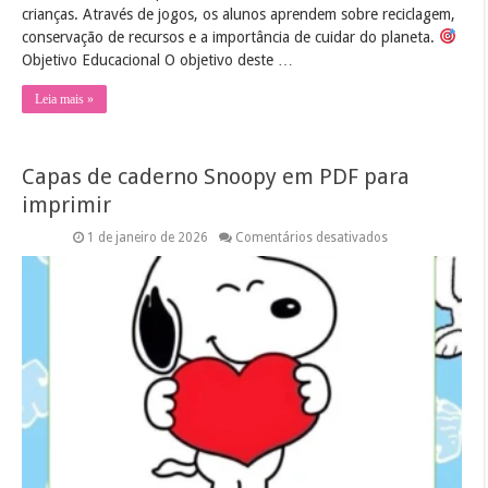
crianças. Através de jogos, os alunos aprendem sobre reciclagem,
conservação de recursos e a importância de cuidar do planeta.
Objetivo Educacional O objetivo deste …
Leia mais »
Capas de caderno Snoopy em PDF para
imprimir
em
1 de janeiro de 2026
Comentários desativados
Capas
de
caderno
Snoopy
em
PDF
para
imprimir