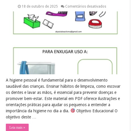
em
18 de outubro de 2025
Comentários desativados
Higiene
pessoal
infantil:
escova,
sabonete
em
PDF
A higiene pessoal é fundamental para o desenvolvimento
saudável das crianças. Ensinar hábitos de limpeza, como escovar
os dentes e lavar as mãos, é essencial para prevenir doenças e
promover bem-estar. Este material em PDF oferece ilustrações e
orientações práticas para ajudar os pequenos a entender a
importância da higiene no dia a dia.
Objetivo Educacional O
objetivo deste …
Leia mais »