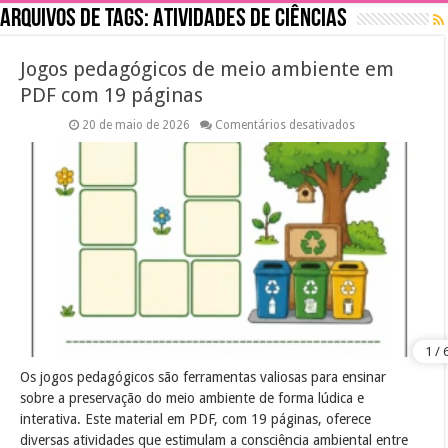
Arquivos de tags:
Atividades de Ciências
Jogos pedagógicos de meio ambiente em
PDF com 19 páginas
em
20 de maio de 2026
Comentários desativados
Jogos
pedagógicos
de
meio
ambiente
em
PDF
com
19
páginas
Os jogos pedagógicos são ferramentas valiosas para ensinar
sobre a preservação do meio ambiente de forma lúdica e
interativa. Este material em PDF, com 19 páginas, oferece
diversas atividades que estimulam a consciência ambiental entre