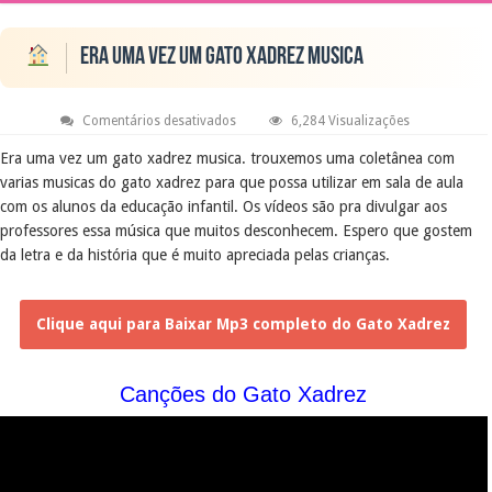
Era uma vez um gato xadrez musica
em
Comentários desativados
6,284 Visualizações
Era
uma
Era uma vez um gato xadrez musica. trouxemos uma coletânea com
vez
varias musicas do gato xadrez para que possa utilizar em sala de aula
um
gato
com os alunos da educação infantil. Os vídeos são pra divulgar aos
xadrez
musica
professores essa música que muitos desconhecem. Espero que gostem
da letra e da história que é muito apreciada pelas crianças.
Clique aqui para Baixar Mp3 completo do Gato Xadrez
Canções do Gato Xadrez