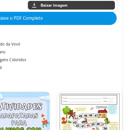
Baixar Imagem
aixe o PDF Completo
redo da Vovó
 ano
agens Coloridos
il