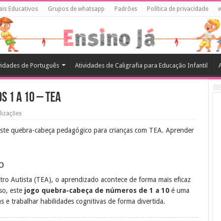
ais Educativos
Grupos de whatsapp
Padrões
Política de privacidade
vidades de Português
Atividades de Caligrafia para Educação Infantil
 1 a 10 – TEA
lizações
este quebra-cabeça pedagógico para crianças com TEA. Aprender
o
tro Autista (TEA), o aprendizado acontece de forma mais eficaz
sso, este
jogo quebra-cabeça de números de 1 a 10
é uma
 e trabalhar habilidades cognitivas de forma divertida.