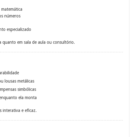
o matemática
os números
nto especializado
 quanto em sala de aula ou consultório.
urabilidade
u lousas metálicas
ompensas simbólicas
 enquanto ela monta
 interativa e eficaz.