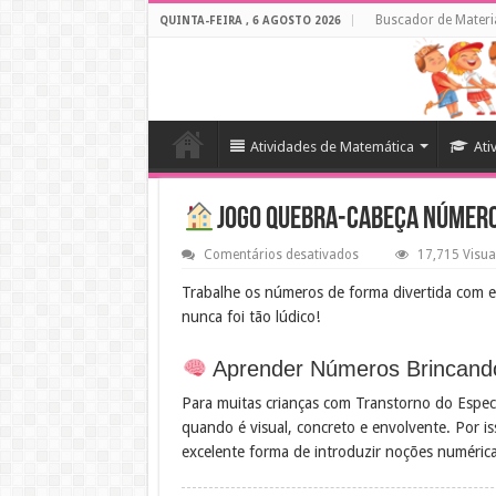
Buscador de Materi
QUINTA-FEIRA , 6 AGOSTO 2026
Atividades de Matemática
Ati
Jogo Quebra-Cabeça Números
em
Comentários desativados
17,715 Visua
Jogo
Quebra-
Trabalhe os números de forma divertida com 
Cabeça
nunca foi tão lúdico!
Números
1
a
10
Aprender Números Brincand
–
TEA
Para muitas crianças com Transtorno do Espec
quando é visual, concreto e envolvente. Por i
excelente forma de introduzir noções numéricas