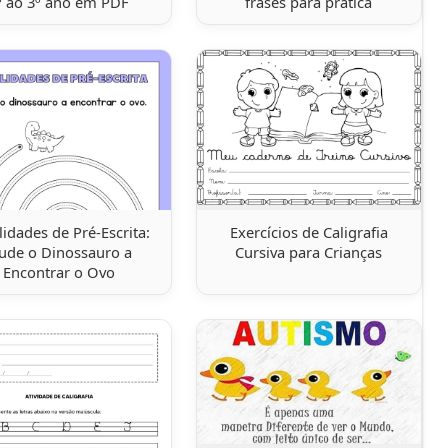
º ao 3º ano em PDF
frases para prática
lidades de Pré-Escrita:
Exercícios de Caligrafia
jude o Dinossauro a
Cursiva para Crianças
Encontrar o Ovo