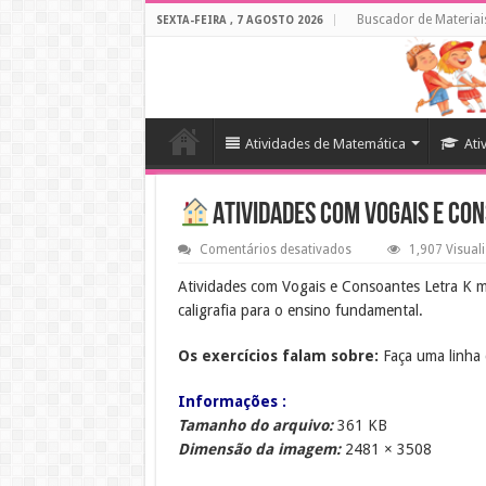
Buscador de Materiai
SEXTA-FEIRA , 7 AGOSTO 2026
Atividades de Matemática
Ati
Atividades com Vogais e Co
em
Comentários desativados
1,907 Visual
Atividades
com
Atividades com Vogais e Consoantes Letra K m
Vogais
caligrafia para o ensino fundamental.
e
Consoantes
Letra
Os exercícios falam sobre:
k
Faça uma linha d
Informações :
Tamanho do arquivo:
361 KB
Dimensão da imagem:
2481 × 3508