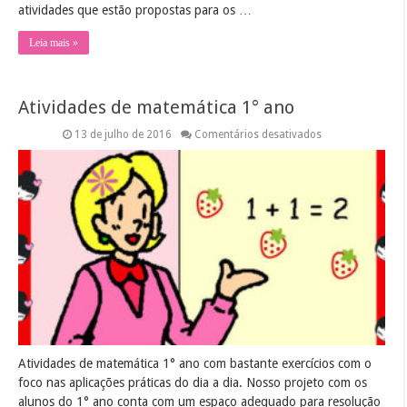
atividades que estão propostas para os …
Leia mais »
Atividades de matemática 1° ano
em
13 de julho de 2016
Comentários desativados
Atividades
de
matemática
1°
ano
Atividades de matemática 1° ano com bastante exercícios com o
foco nas aplicações práticas do dia a dia. Nosso projeto com os
alunos do 1° ano conta com um espaço adequado para resolução