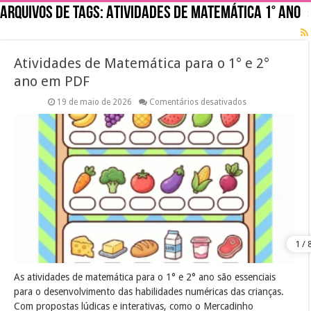
Arquivos de tags:
Atividades de Matemática 1° ano
Atividades de Matemática para o 1° e 2°
ano em PDF
em
19 de maio de 2026
Comentários desativados
Atividades
de
Matemática
para
o
1°
e
2°
ano
em
PDF
As atividades de matemática para o 1° e 2° ano são essenciais
para o desenvolvimento das habilidades numéricas das crianças.
Com propostas lúdicas e interativas, como o Mercadinho