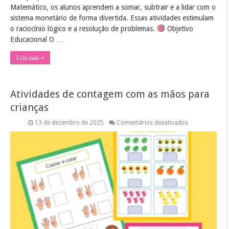
Matemático, os alunos aprendem a somar, subtrair e a lidar com o
sistema monetário de forma divertida. Essas atividades estimulam
o raciocínio lógico e a resolução de problemas.
Objetivo
Educacional O …
Leia mais »
Atividades de contagem com as mãos para
crianças
em
13 de dezembro de 2025
Comentários desativados
Atividades
de
contagem
com
as
mãos
para
crianças