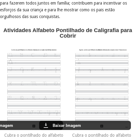
para fazerem todos juntos em família; contribuem para incentivar os
esforços da sua criança e para lhe mostrar como os pais estão
orgulhosos das suas conquistas.
Atividades Alfabeto Pontilhado de Caligrafia para
Cobrir
Imagem
Baixar Imagem
Cubra o pontilhado do alfabeto
Cubra o pontilhado do alfabeto