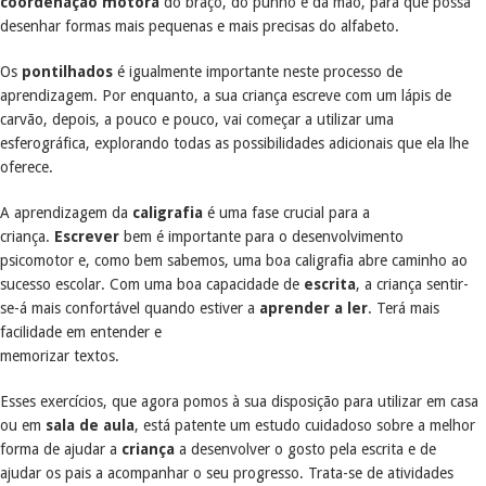
coordenação motora
do braço, do punho e da mão, para que possa
desenhar formas mais pequenas e mais precisas do alfabeto.
Os
pontilhados
é igualmente importante neste processo de
aprendizagem. Por enquanto, a sua criança escreve com um lápis de
carvão, depois, a pouco e pouco, vai começar a utilizar uma
esferográfica, explorando todas as possibilidades adicionais que ela lhe
oferece.
A aprendizagem da
caligrafia
é uma fase crucial para a
criança.
Escrever
bem é importante para o desenvolvimento
psicomotor e, como bem sabemos, uma boa caligrafia abre caminho ao
sucesso escolar. Com uma boa capacidade de
escrita
, a criança sentir-
se-á mais confortável quando estiver a
aprender a ler
. Terá mais
facilidade em entender e
memorizar textos.
Esses exercícios, que agora pomos à sua disposição para utilizar em casa
ou em
sala de aula
, está patente um estudo cuidadoso sobre a melhor
forma de ajudar a
criança
a desenvolver o gosto pela escrita e de
ajudar os pais a acompanhar o seu progresso. Trata-se de atividades