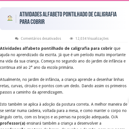
Atividades Alfabeto Pontilhado de Caligrafia
para Cobrir
em
Comentários desativados
12,034 Visualizações
Atividades
Alfabeto
Atividades alfabeto pontilhado de caligrafia para cobrir
que
Pontilhado
ajuda no aprendizado da escrita. Já que é um período muito importante
de
Caligrafia
na vida da sua criança. Começa no segundo ano do jardim de infância e
para
Cobrir
continua até ao 2° ano da escola primária.
Atualmente, no jardim de infância, a criança aprende a desenhar linhas
retas, curvas, círculos e pontos com um dedo. Dando assim os primeiros
passos a caminho da aprendizagem.
Isto também se aplica à adoção da postura correta. A melhor maneira de
se sentar numa cadeira, voltada para a mesa, e como manter o corpo no
ângulo certo, com os braços e as pernas na posição adequada. O/A
professor(a)
ensinará também a criança a desenvolver a