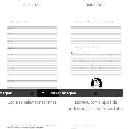
maiúsculo
minúsculo
Imagem
Baixar Imagem
Copie as palavras nas linhas
Escreva, com a ajuda da
professora, seu nome nas linhas