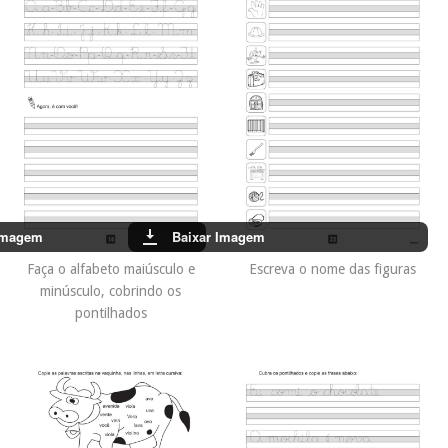
Imagem
Baixar Imagem
Faça o alfabeto maiúsculo e
Escreva o nome das figuras
minúsculo, cobrindo os
pontilhados