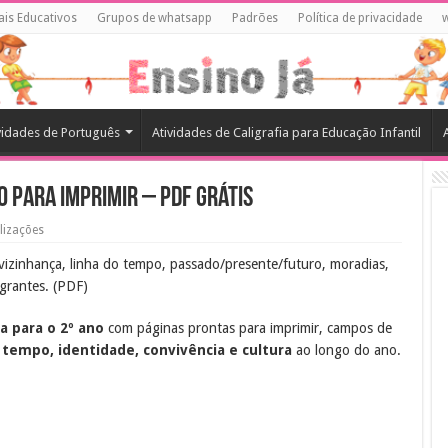
ais Educativos
Grupos de whatsapp
Padrões
Política de privacidade
vidades de Português
Atividades de Caligrafia para Educação Infantil
no para Imprimir – PDF Grátis
lizações
 vizinhança, linha do tempo, passado/presente/futuro, moradias,
igrantes. (PDF)
ia para o 2º ano
com páginas prontas para imprimir, campos de
r
tempo, identidade, convivência e cultura
ao longo do ano.