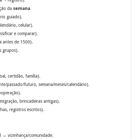
ação da
semana
.
rio guiado).
lendário, celular).
ssificar e comparar).
da antes de 1500).
s grupos).
al, certidão, família).
nte/passado/futuro, semana/meses/calendário).
cooperação).
migração, brincadeiras antigas).
has, registros escritos).
al → vizinhança/comunidade.