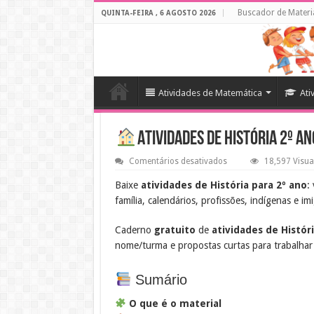
Buscador de Materi
QUINTA-FEIRA , 6 AGOSTO 2026
Atividades de Matemática
Ati
Atividades de História 2º A
em
Comentários desativados
18,597 Visua
Atividades
de
Baixe
atividades de História para 2º ano
:
História
família, calendários, profissões, indígenas e im
2º
Ano
para
Caderno
gratuito
de
atividades de Histór
Imprimir
–
nome/turma e propostas curtas para trabalha
PDF
Grátis
Sumário
O que é o material