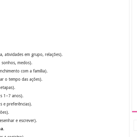
a, atividades em grupo, relações).
 sonhos, medos).
nchimento com a família).
car o tempo das ações).
etapas).
s 1–7 anos).
s e preferências).
ões).
esenhar e escrever).
ha
.
ar + registro).