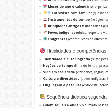
Meses do ano e calendário
; organiz
Entrevista com familiar
(questioná
Instrumentos do tempo
(relógios, ca
Brinquedos antigos x modernos
(cla
Povos indígenas
(etnias, respeito e vi
Imigrantes
(contribuições de diferente
Habilidades e competências
Identidade e autobiografia
(relato pesso
Noções de tempo
(linha do tempo, prese
Vida em sociedade
(vizinhança, regras, 
Cultura e diversidade
(povos indígenas, i
Linguagem e pesquisa
(entrevista, adivin
Sequência didática sugerida
Quem sou eu e onde vivo:
relato pesso