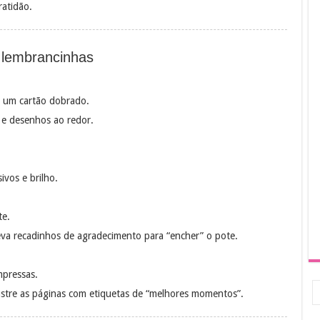
ratidão.
 lembrancinhas
m um cartão dobrado.
 e desenhos ao redor.
ivos e brilho.
te.
reva recadinhos de agradecimento para “encher” o pote.
mpressas.
lustre as páginas com etiquetas de “melhores momentos”.