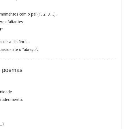
a momentos com o pai (1, 2, 3…).
ros faltantes.
?”
lar a distância.
passos até o “abraço”.
 e poemas
rnidade.
gradecimento.
_).