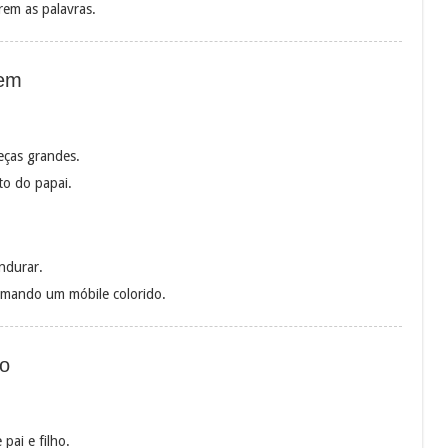
rem as palavras.
gem
eças grandes.
to do papai.
ndurar.
formando um móbile colorido.
ão
pai e filho.