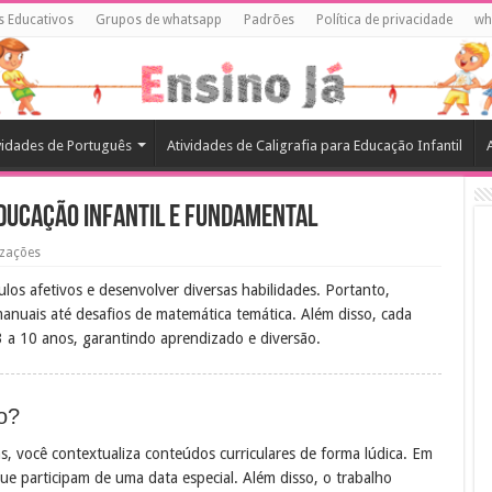
s Educativos
Grupos de whatsapp
Padrões
Política de privacidade
wh
vidades de Português
Atividades de Caligrafia para Educação Infantil
 Educação Infantil e Fundamental
izações
ulos afetivos e desenvolver diversas habilidades. Portanto,
anuais até desafios de matemática temática. Além disso, cada
3 a 10 anos, garantindo aprendizado e diversão.
do?
s, você contextualiza conteúdos curriculares de forma lúdica. Em
ue participam de uma data especial. Além disso, o trabalho