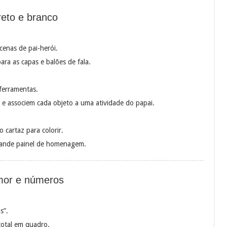
reto e branco
cenas de pai-herói.
ara as capas e balões de fala.
 ferramentas.
 e associem cada objeto a uma atividade do papai.
 cartaz para colorir.
rande painel de homenagem.
mor e números
s”.
total em quadro.