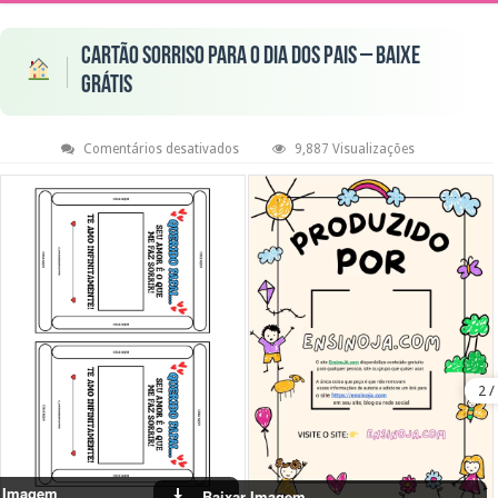
Cartão Sorriso para o Dia dos Pais – Baixe
Grátis
em
Comentários desativados
9,887 Visualizações
Cartão
Sorriso
para
o
Dia
dos
Pais
–
Baixe
Grátis
r Imagem
Baixar Imagem