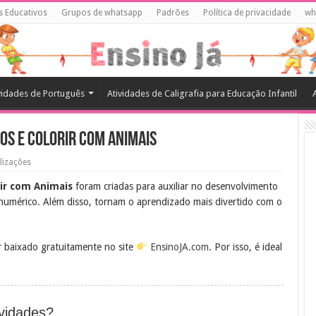
s Educativos
Grupos de whatsapp
Padrões
Política de privacidade
wh
vidades de Português
Atividades de Caligrafia para Educação Infantil
os e Colorir com Animais
lizações
rir com Animais
foram criadas para auxiliar no desenvolvimento
umérico. Além disso, tornam o aprendizado mais divertido com o
r baixado gratuitamente no site
EnsinoJA.com
. Por isso, é ideal
vidades?