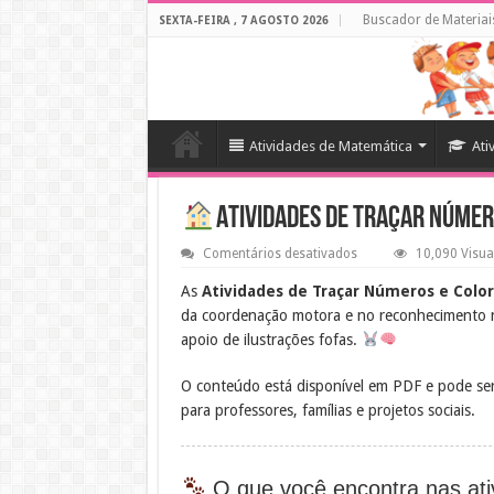
Buscador de Materiai
SEXTA-FEIRA , 7 AGOSTO 2026
Atividades de Matemática
Ati
Atividades de Traçar Númer
em
Comentários desativados
10,090 Visua
Atividades
de
As
Atividades de Traçar Números e Colo
Traçar
da coordenação motora e no reconhecimento n
Números
e
apoio de ilustrações fofas.
Colorir
com
Animais
O conteúdo está disponível em PDF e pode se
para professores, famílias e projetos sociais.
O que você encontra nas ati