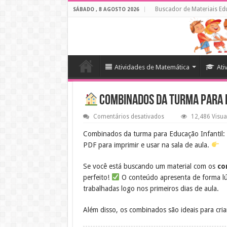
Buscador de Materiais Ed
SÁBADO , 8 AGOSTO 2026
Atividades de Matemática
Ati
Combinados da Turma para 
em
Comentários desativados
12,486 Visua
Combinados
da
Combinados da turma para Educação Infantil: r
Turma
PDF para imprimir e usar na sala de aula.
para
Educação
Infantil
Se você está buscando um material com os
co
perfeito!
O conteúdo apresenta de forma lúd
trabalhadas logo nos primeiros dias de aula.
Além disso, os combinados são ideais para cri