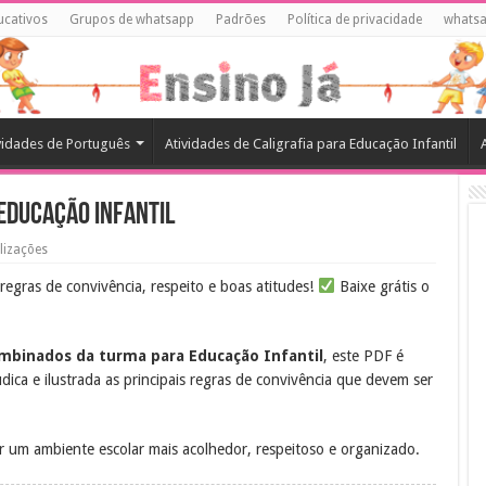
ucativos
Grupos de whatsapp
Padrões
Política de privacidade
whats
vidades de Português
Atividades de Caligrafia para Educação Infantil
Educação Infantil
lizações
egras de convivência, respeito e boas atitudes!
Baixe grátis o
mbinados da turma para Educação Infantil
, este PDF é
ica e ilustrada as principais regras de convivência que devem ser
ar um ambiente escolar mais acolhedor, respeitoso e organizado.